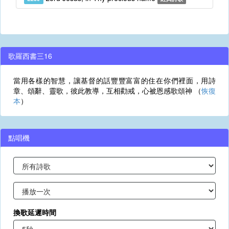
歌羅西書三16
當用各樣的智慧，讓基督的話豐豐富富的住在你們裡面，用詩
章、頌辭、靈歌，彼此教導，互相勸戒，心被恩感歌頌神 （
恢復
本
）
點唱機
換歌延遲時間