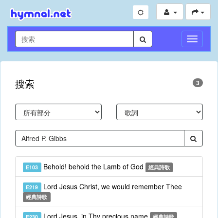
切
換
導
航
搜索
3
Behold! behold the Lamb of God
E103
經典詩歌
Lord Jesus Christ, we would remember Thee
E219
經典詩歌
Lord Jesus, in Thy precious name
E230
經典詩歌