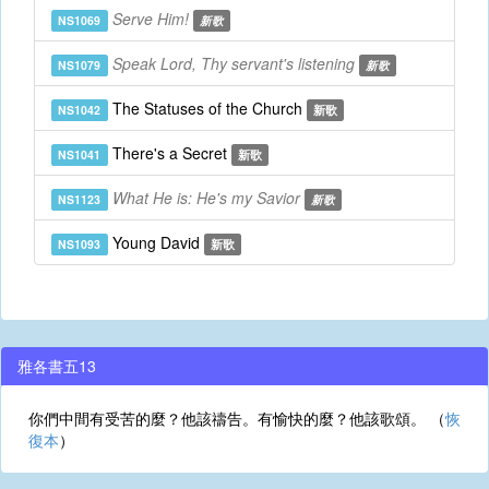
Serve Him!
NS1069
新歌
Speak Lord, Thy servant's listening
NS1079
新歌
The Statuses of the Church
NS1042
新歌
There's a Secret
NS1041
新歌
What He is: He's my Savior
NS1123
新歌
Young David
NS1093
新歌
雅各書五13
你們中間有受苦的麼？他該禱告。有愉快的麼？他該歌頌。 （
恢
復本
）