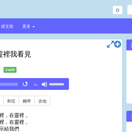
經文歌
更多
靈裡我看見
Cs509
Use
1x
Up/Down
Arrow
keys
和弦
鋼琴
吉他
to
increase
裡，在靈裡，
or
裡，在靈裡，
decrease
示給我們
volume.