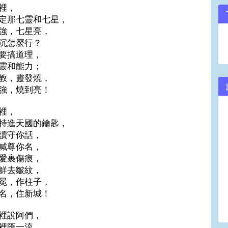
裡，
定那七靈和七星，
強，七星亮，
沉怎麼行？
要搞道理，
靈和能力；
教，靈發燒，
強，燒到亮！
裡，
持進天國的鑰匙，
讀守你話，
喊尊你名，
愛裹傷痕，
鮮去皺紋，
冕，作柱子，
名，住新城！
裡說阿們，
裡匯一流，