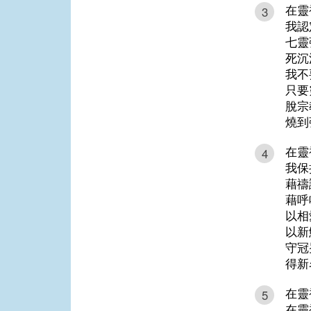
在靈
3
我認
七靈
死沉
我不
只要
脫宗
燒到
在靈
4
我保
藉禱
藉呼
以相
以新
守冠
得新
在靈
5
在靈