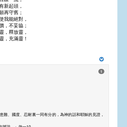
有新起頭，
願再守舊；
使我能絕對，
價，不妥協；
靈，釋放靈，
靈，充滿靈！
1
患難、國度、忍耐裏一同有分的，為神的話和耶穌的見證，
吹號說，』啟一10