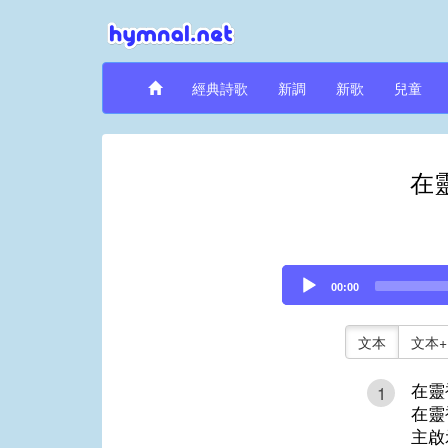
經典詩歌
新調
新歌
兒童
在
Audio
00:00
Player
文本
文本+
在靈
1
在靈
主啟