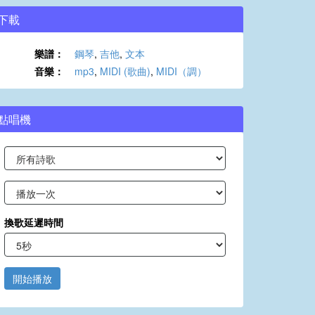
下載
樂譜：
鋼琴
,
吉他
,
文本
音樂：
mp3
,
MIDI (歌曲)
,
MIDI（調）
點唱機
換歌延遲時間
開始播放