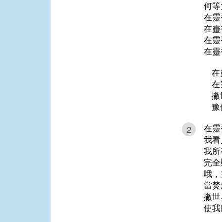
何等
在靈
在靈
在靈
在靈
在
在
撇
豫
在靈
2
我看
我所
完全
哦，
當焚
撇世
使我