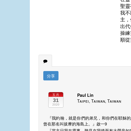
聖靈
我不
主，
出代
操練
順從
分享
Paul Lin
五月
31
Taipei, Taiwan, Taiwan
2020
『我約翰，就是你們的弟兄，和你們在耶穌的
曾在那名叫拔摩的海島上。』啟一9
『當主日我在靈裏，聽見在我後面有大聲音如