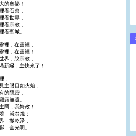
大的奧祕！
裡看召會，
裡看世界，
裡看宗教，
裡看聖城。
靈裡，在靈裡，
靈裡，在靈裡！
世界，脫宗教，
備新婦，主快來了！
裡，
見主眼目如火焰，
有的隱密，
顯露無遺。
主阿，我悔改！
燒，就焚燒；
界，撇乾淨，
腳，全光明。