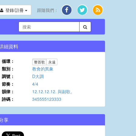
登錄/註冊
跟隨我們：
詳細資料
循環：
整首歌
永遠
類別：
教會的異象
調號：
D大調
節奏：
4/4
韻律：
12.12.12.12. 與副歌。
詩碼：
345555123333
分享