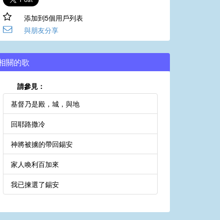
添加到5個用戶列表
與朋友分享
相關的歌
請參見：
基督乃是殿，城，與地
回耶路撒冷
神將被擄的帶回錫安
家人喚利百加來
我已揀選了錫安