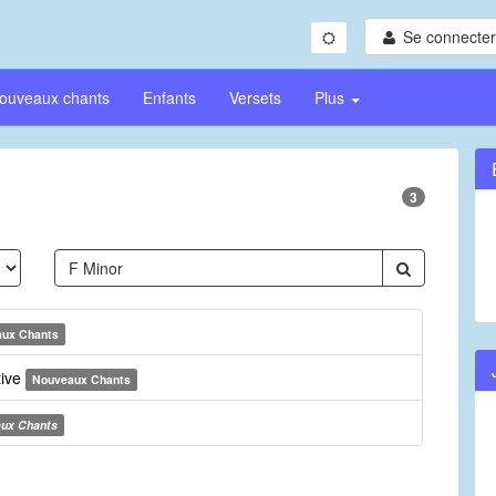
Se connecter/
ouveaux chants
Enfants
Versets
Plus
3
ux Chants
tive
Nouveaux Chants
ux Chants