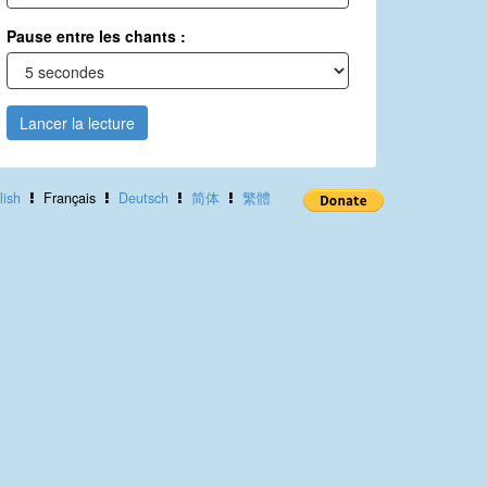
Pause entre les chants :
Lancer la lecture
lish
Français
Deutsch
简体
繁體