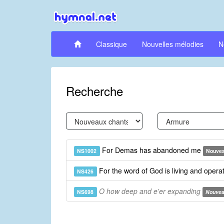
Classique
Nouvelles mélodies
N
Recherche
For Demas has abandoned me
NS1002
Nouvea
For the word of God is living and opera
NS426
O how deep and e'er expanding
NS698
Nouvea