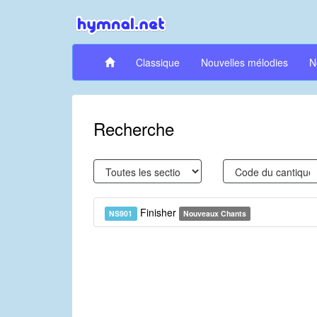
Classique
Nouvelles mélodies
N
Recherche
Finisher
NS901
Nouveaux Chants