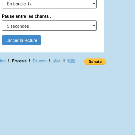
Pause entre les chants :
Lancer la lecture
lish
Français
Deutsch
简体
繁體