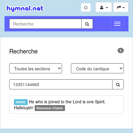
Toggle
Navigati
Recherche
1
He who is joined to the Lord is one Spirit.
NS692
Hallelujah!
Nouveaux Chants