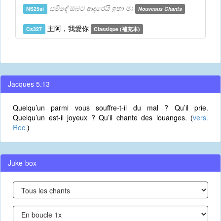
සමිදේ ඔබට ආදරෙයි ඉතා මා
NS25si
Nouveaux Chants
主阿，我愛你
Cs327
Classique (補充本)
Jacques 5.13
Quelqu’un parmi vous souffre-t-il du mal ? Qu’il prie.
Quelqu’un est-il joyeux ? Qu’il chante des louanges. (
vers.
Rec.
)
Juke-box