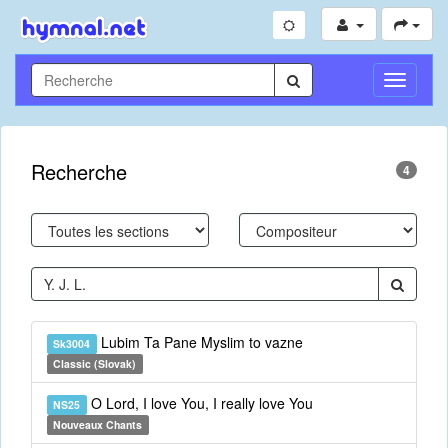
Toggle
Navigati
Recherche
4
Lubim Ta Pane Myslim to vazne
Sk3004
Classic (Slovak)
O Lord, I love You, I really love You
NS25
Nouveaux Chants