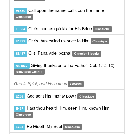
Call upon the name, call upon the name
E6830
Classique
Christ comes quickly for His Bride
E1304
Classique
Christ has called us once to Him
E1273
Classique
Ci si Pana videl poznal
Sk437
Classic (Slovak)
Giving thanks unto the Father (Col. 1:12-13)
NS1037
Nouveaux Chants
God is Spirit, and He comes
Enfants
God sent His mighty pow'r
E263
Classique
Hast thou heard Him, seen Him, known Him
E437
Classique
He Hideth My Soul
E334
Classique