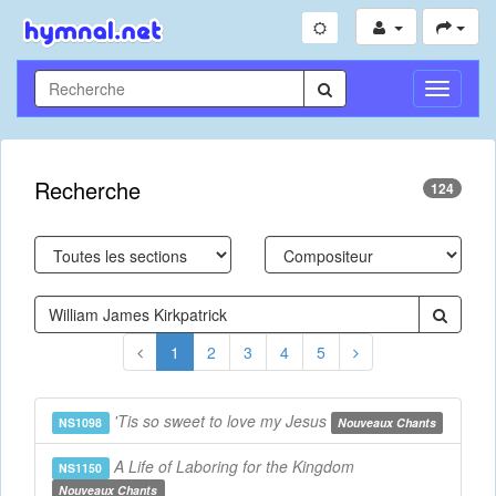
Toggle
Navigati
Recherche
124
1
2
3
4
5
'Tis so sweet to love my Jesus
NS1098
Nouveaux Chants
A Life of Laboring for the Kingdom
NS1150
Nouveaux Chants