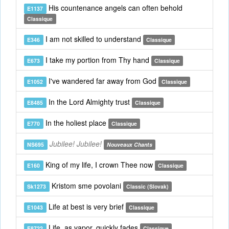
His countenance angels can often behold
E1137
Classique
I am not skilled to understand
E346
Classique
I take my portion from Thy hand
E673
Classique
I've wandered far away from God
E1052
Classique
In the Lord Almighty trust
E8485
Classique
In the holiest place
E770
Classique
Jubilee! Jubilee!
NS695
Nouveaux Chants
King of my life, I crown Thee now
E160
Classique
Kristom sme povolani
Sk1273
Classic (Slovak)
Life at best is very brief
E1043
Classique
Life, as vapor, quickly fades
E8722
Classique