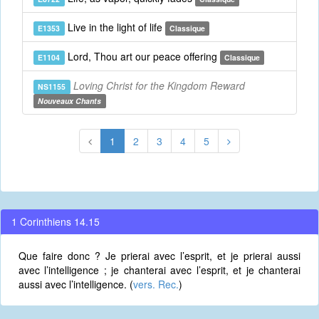
Live in the light of life
E1353
Classique
Lord, Thou art our peace offering
E1104
Classique
Loving Christ for the Kingdom Reward
NS1155
Nouveaux Chants
1
2
3
4
5
1 Corinthiens 14.15
Que faire donc ? Je prierai avec l’esprit, et je prierai aussi
avec l’intelligence ; je chanterai avec l’esprit, et je chanterai
aussi avec l’intelligence. (
vers. Rec.
)