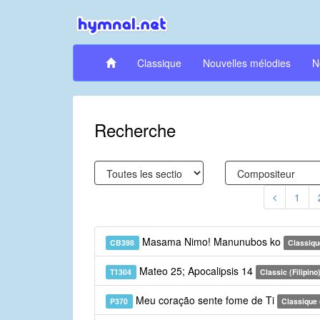
Classique
Nouvelles mélodies
N
Recherche
1
Masama Nimo! Manunubos ko
CB398
Classiqu
Mateo 25; Apocalipsis 14
T1304
Classic (Filipino
Meu coração sente fome de Ti
P370
Classique 