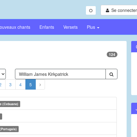
Se connecter/
ouveaux chants
Enfants
Versets
Plus
124
2
3
4
5
e (Cebuano)
)
(Portugais)