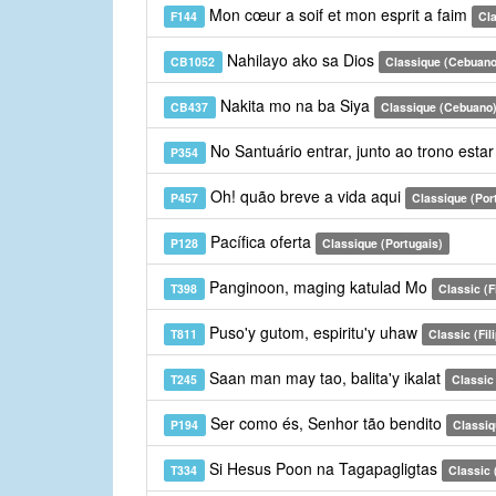
Mon cœur a soif et mon esprit a faim
F144
Cla
Nahilayo ako sa Dios
CB1052
Classique (Cebuano
Nakita mo na ba Siya
CB437
Classique (Cebuano
No Santuário entrar, junto ao trono esta
P354
Oh! quão breve a vida aqui
P457
Classique (Por
Pacífica oferta
P128
Classique (Portugais)
Panginoon, maging katulad Mo
T398
Classic (Fi
Puso'y gutom, espiritu'y uhaw
T811
Classic (Fil
Saan man may tao, balita'y ikalat
T245
Classic 
Ser como és, Senhor tão bendito
P194
Classiq
Si Hesus Poon na Tagapagligtas
T334
Classic (