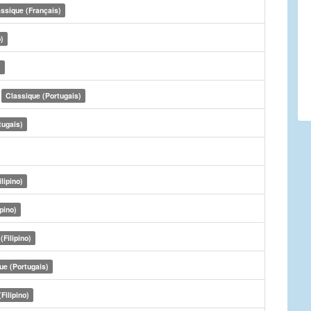
ssique (Français)
)
)
r
Classique (Portugais)
tugais)
lipino)
ipino)
(Filipino)
ue (Portugais)
Filipino)