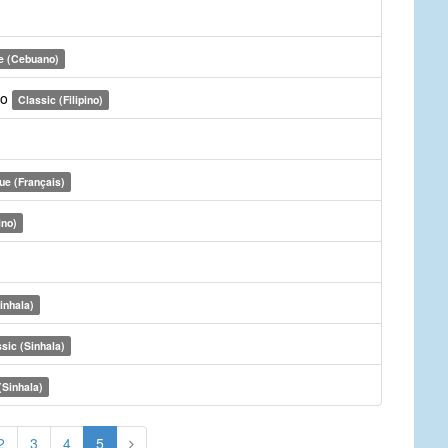
e (Cebuano)
to
Classic (Filipino)
ue (Français)
ino)
inhala)
sic (Sinhala)
(Sinhala)
2
3
4
5