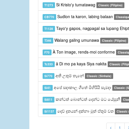
Si Kristo'y tumatawag
T1273
Classic (Filipino)
Sudlon ta karon, labing balaan
CB770
Classiqu
Tayo'y gapos, nagpagal sa lupang Ehip
T1128
Walang galing umunawa
T346
Classic (Filipino)
À Ton image, rends-moi conforme
F70
Classiq
â Di mo pa kaya Siya nakita
Tc333
Classic (Filip
අති උතුම් තැනේ
Si770
Classic (Sinhala)
අපේ සදාකාල ගීතේ මිහිරියි සැමදා
Si41
Classic (S
කන්ටත් බොන්ටත් දෙන්ට මට යේසුනි
Si811
Clas
දෙව් දූතයන් දක්නා මුත් ඒතුම් වත
Si1137
Classic 
1