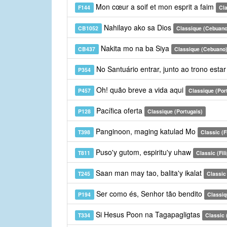
Mon cœur a soif et mon esprit a faim
F144
Cla
Nahilayo ako sa Dios
CB1052
Classique (Cebuano
Nakita mo na ba Siya
CB437
Classique (Cebuano
No Santuário entrar, junto ao trono esta
P354
Oh! quão breve a vida aqui
P457
Classique (Por
Pacífica oferta
P128
Classique (Portugais)
Panginoon, maging katulad Mo
T398
Classic (Fi
Puso'y gutom, espiritu'y uhaw
T811
Classic (Fil
Saan man may tao, balita'y ikalat
T245
Classic 
Ser como és, Senhor tão bendito
P194
Classiq
Si Hesus Poon na Tagapagligtas
T334
Classic (