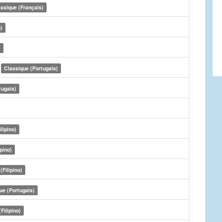
ssique (Français)
)
)
r
Classique (Portugais)
tugais)
lipino)
ipino)
(Filipino)
ue (Portugais)
Filipino)