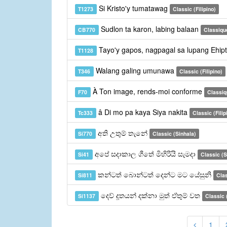
Si Kristo'y tumatawag
T1273
Classic (Filipino)
Sudlon ta karon, labing balaan
CB770
Classiqu
Tayo'y gapos, nagpagal sa lupang Ehip
T1128
Walang galing umunawa
T346
Classic (Filipino)
À Ton image, rends-moi conforme
F70
Classiq
â Di mo pa kaya Siya nakita
Tc333
Classic (Filip
අති උතුම් තැනේ
Si770
Classic (Sinhala)
අපේ සදාකාල ගීතේ මිහිරියි සැමදා
Si41
Classic (S
කන්ටත් බොන්ටත් දෙන්ට මට යේසුනි
Si811
Clas
දෙව් දූතයන් දක්නා මුත් ඒතුම් වත
Si1137
Classic 
1