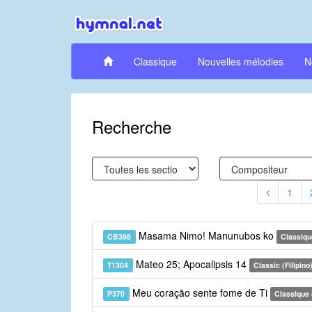
Classique
Nouvelles mélodies
N
Recherche
1
Masama Nimo! Manunubos ko
CB398
Classiqu
Mateo 25; Apocalipsis 14
T1304
Classic (Filipino
Meu coração sente fome de Ti
P370
Classique 