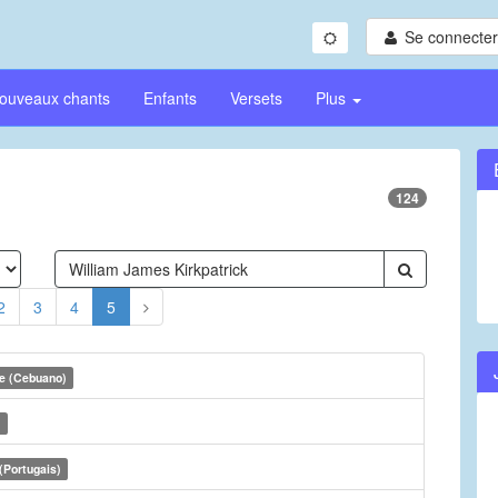
Se connecter/
ouveaux chants
Enfants
Versets
Plus
124
2
3
4
5
e (Cebuano)
)
(Portugais)