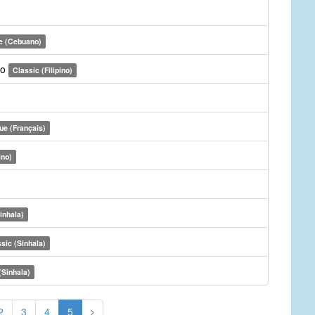
e (Cebuano)
to
Classic (Filipino)
ue (Français)
ino)
inhala)
sic (Sinhala)
(Sinhala)
2
3
4
5