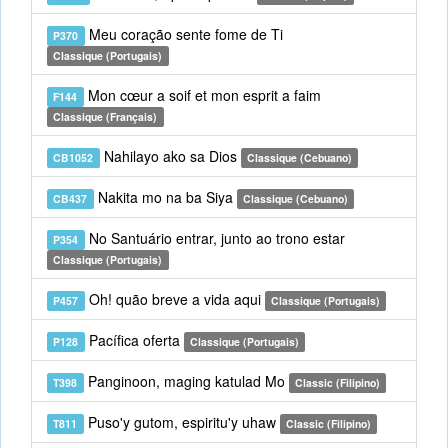
Meu coração sente fome de Ti
P370
Classique (Portugais)
Mon cœur a soif et mon esprit a faim
F144
Classique (Français)
Nahilayo ako sa Dios
CB1052
Classique (Cebuano)
Nakita mo na ba Siya
CB437
Classique (Cebuano)
No Santuário entrar, junto ao trono estar
P354
Classique (Portugais)
Oh! quão breve a vida aqui
P457
Classique (Portugais)
Pacífica oferta
P128
Classique (Portugais)
Panginoon, maging katulad Mo
T398
Classic (Filipino)
Puso'y gutom, espiritu'y uhaw
T811
Classic (Filipino)