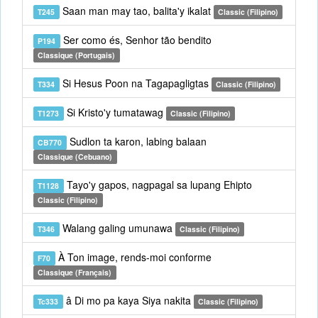
Saan man may tao, balita'y ikalat
T245
Classic (Filipino)
Ser como és, Senhor tão bendito
P194
Classique (Portugais)
Si Hesus Poon na Tagapagligtas
T334
Classic (Filipino)
Si Kristo'y tumatawag
T1273
Classic (Filipino)
Sudlon ta karon, labing balaan
CB770
Classique (Cebuano)
Tayo'y gapos, nagpagal sa lupang Ehipto
T1128
Classic (Filipino)
Walang galing umunawa
T346
Classic (Filipino)
À Ton image, rends-moi conforme
F70
Classique (Français)
â Di mo pa kaya Siya nakita
Tc333
Classic (Filipino)