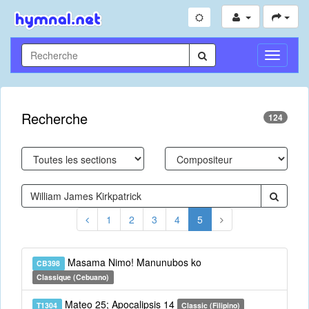
Toggle
Navigati
Recherche
124
1
2
3
4
5
Masama Nimo! Manunubos ko
CB398
Classique (Cebuano)
Mateo 25; Apocalipsis 14
T1304
Classic (Filipino)