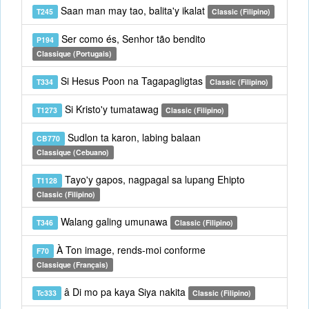
Saan man may tao, balita'y ikalat
T245
Classic (Filipino)
Ser como és, Senhor tão bendito
P194
Classique (Portugais)
Si Hesus Poon na Tagapagligtas
T334
Classic (Filipino)
Si Kristo'y tumatawag
T1273
Classic (Filipino)
Sudlon ta karon, labing balaan
CB770
Classique (Cebuano)
Tayo'y gapos, nagpagal sa lupang Ehipto
T1128
Classic (Filipino)
Walang galing umunawa
T346
Classic (Filipino)
À Ton image, rends-moi conforme
F70
Classique (Français)
â Di mo pa kaya Siya nakita
Tc333
Classic (Filipino)