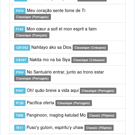
Meu coração sente fome de Ti
P370
Classique (Portugais)
Mon cœur a soif et mon esprit a faim
F144
Classique (Français)
Nahilayo ako sa Dios
CB1052
Classique (Cebuano)
Nakita mo na ba Siya
CB437
Classique (Cebuano)
No Santuário entrar, junto ao trono estar
P354
Classique (Portugais)
Oh! quão breve a vida aqui
P457
Classique (Portugais)
Pacífica oferta
P128
Classique (Portugais)
Panginoon, maging katulad Mo
T398
Classic (Filipino)
Puso'y gutom, espiritu'y uhaw
T811
Classic (Filipino)