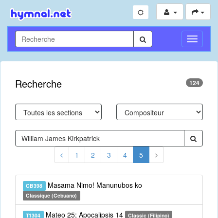
Toggle
Navigati
Recherche
124
1
2
3
4
5
Masama Nimo! Manunubos ko
CB398
Classique (Cebuano)
Mateo 25; Apocalipsis 14
T1304
Classic (Filipino)