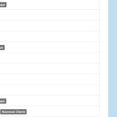
ique
que
ique
Nouveaux Chants