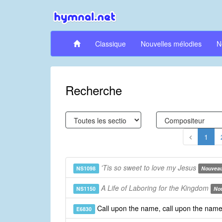
Classique
Nouvelles mélodies
N
Recherche
1
'Tis so sweet to love my Jesus
NS1098
Nouveau
A Life of Laboring for the Kingdom
NS1150
No
Call upon the name, call upon the nam
E6830