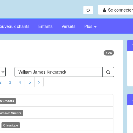
Se connecter/
ouveaux chants
Enfants
Versets
Plus
124
2
3
4
5
x Chants
uveaux Chants
e
Classique