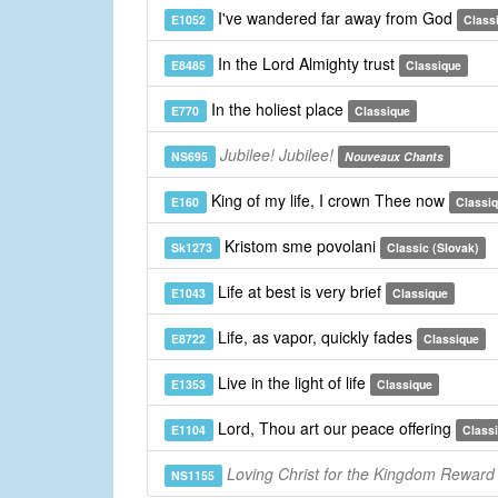
I've wandered far away from God
E1052
Class
In the Lord Almighty trust
E8485
Classique
In the holiest place
E770
Classique
Jubilee! Jubilee!
NS695
Nouveaux Chants
King of my life, I crown Thee now
E160
Classi
Kristom sme povolani
Sk1273
Classic (Slovak)
Life at best is very brief
E1043
Classique
Life, as vapor, quickly fades
E8722
Classique
Live in the light of life
E1353
Classique
Lord, Thou art our peace offering
E1104
Class
Loving Christ for the Kingdom Reward
NS1155