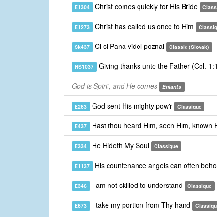
Christ comes quickly for His Bride
E1304
Class
Christ has called us once to Him
E1273
Classi
Ci si Pana videl poznal
Sk437
Classic (Slovak)
Giving thanks unto the Father (Col. 1
NS1037
God is Spirit, and He comes
Enfants
God sent His mighty pow'r
E263
Classique
Hast thou heard Him, seen Him, known
E437
He Hideth My Soul
E334
Classique
His countenance angels can often beho
E1137
I am not skilled to understand
E346
Classique
I take my portion from Thy hand
E673
Classiqu