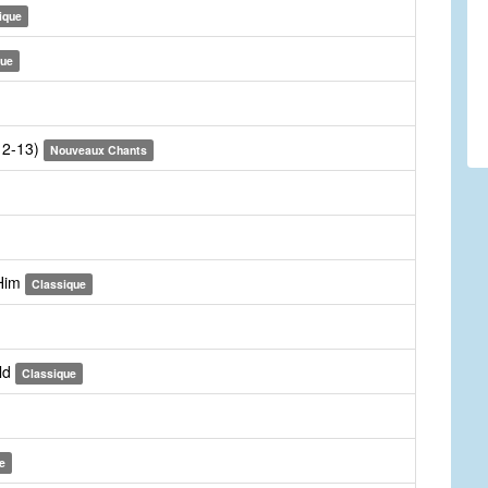
ique
que
:12-13)
Nouveaux Chants
 Him
Classique
ld
Classique
e