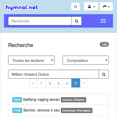
Toggle
Navigati
Recherche
108
1
2
3
4
5
Salitang naging laman
T803
Classic (Filipino)
Senhor, remove o véu
P196
Classique (Portugais)