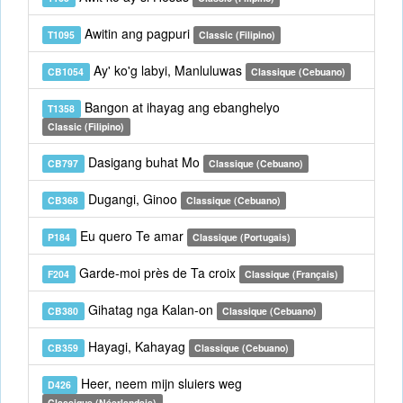
Awitin ang pagpuri
T1095
Classic (Filipino)
Ay' ko'g labyi, Manluluwas
CB1054
Classique (Cebuano)
Bangon at ihayag ang ebanghelyo
T1358
Classic (Filipino)
Dasigang buhat Mo
CB797
Classique (Cebuano)
Dugangi, Ginoo
CB368
Classique (Cebuano)
Eu quero Te amar
P184
Classique (Portugais)
Garde-moi près de Ta croix
F204
Classique (Français)
Gihatag nga Kalan-on
CB380
Classique (Cebuano)
Hayagi, Kahayag
CB359
Classique (Cebuano)
Heer, neem mijn sluiers weg
D426
Classique (Néerlandais)