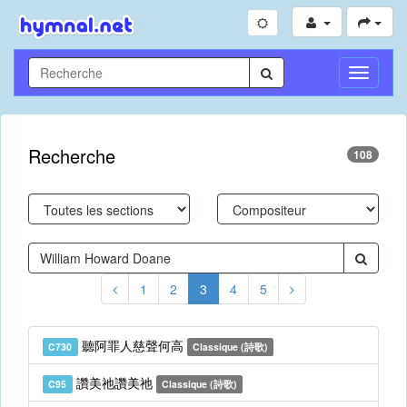
Toggle
Navigati
Recherche
108
1
2
3
4
5
聽阿罪人慈聲何高
C730
Classique (詩歌)
讚美祂讚美祂
C95
Classique (詩歌)