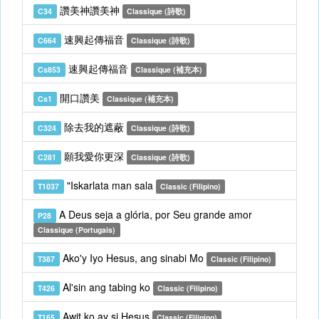
讚美神讚美神
C34
Classique (詩歌)
速興起傳福音
C664
Classique (詩歌)
速興起傳福音
Cs853
Classique (補充本)
開口讚美
Cs1
Classique (補充本)
除去我的遮蔽
C324
Classique (詩歌)
願我愛你更深
C281
Classique (詩歌)
"Iskarlata man sala
T1037
Classic (Filipino)
A Deus seja a glória, por Seu grande amor
P28
Classique (Portugais)
Ako'y Iyo Hesus, ang sinabi Mo
T387
Classic (Filipino)
Al'sin ang tabing ko
T426
Classic (Filipino)
Awit ko ay si Hesus
T165
Classic (Filipino)