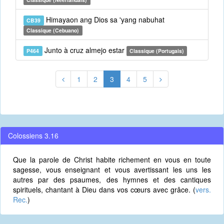
Himayaon ang Dios sa 'yang nabuhat
CB39
Classique (Cebuano)
Junto à cruz almejo estar
P464
Classique (Portugais)
1
2
3
4
5
Colossiens 3.16
Que la parole de Christ habite richement en vous en toute
sagesse, vous enseignant et vous avertissant les uns les
autres par des psaumes, des hymnes et des cantiques
spirituels, chantant à Dieu dans vos cœurs avec grâce. (
vers.
Rec.
)