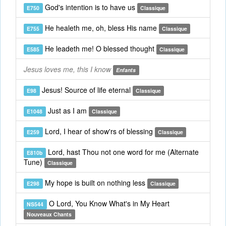
God's intention is to have us
E750
Classique
He healeth me, oh, bless His name
E755
Classique
He leadeth me! O blessed thought
E585
Classique
Jesus loves me, this I know
Enfants
Jesus! Source of life eternal
E98
Classique
Just as I am
E1048
Classique
Lord, I hear of show'rs of blessing
E259
Classique
Lord, hast Thou not one word for me (Alternate
E810b
Tune)
Classique
My hope is built on nothing less
E298
Classique
O Lord, You Know What's in My Heart
NS544
Nouveaux Chants