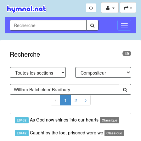
Toggle
Navigati
Recherche
49
1
2
As God now shines into our hearts
E8432
Classique
Caught by the foe, prisoned were we
E8442
Classique