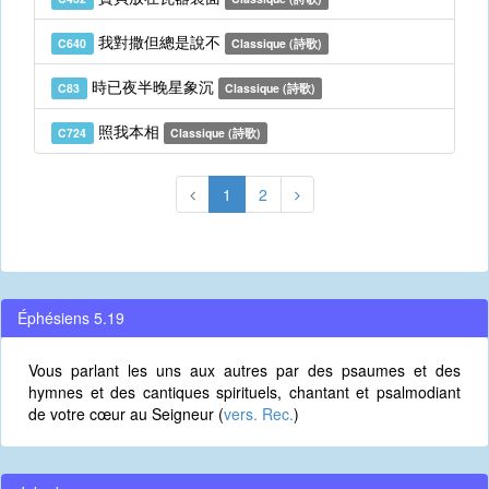
我對撒但總是說不
C640
Classique (詩歌)
時已夜半晚星象沉
C83
Classique (詩歌)
照我本相
C724
Classique (詩歌)
1
2
Éphésiens 5.19
Vous parlant les uns aux autres par des psaumes et des
hymnes et des cantiques spirituels, chantant et psalmodiant
de votre cœur au Seigneur (
vers. Rec.
)