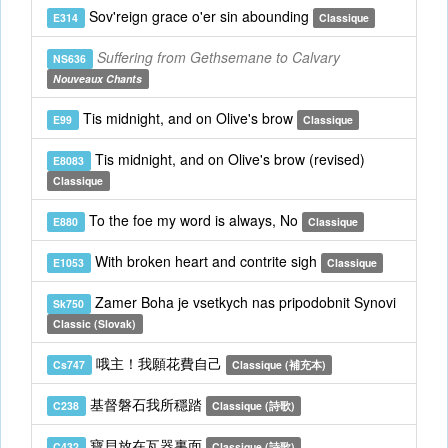
Sov'reign grace o'er sin abounding
E314
Classique
Suffering from Gethsemane to Calvary
NS636
Nouveaux Chants
Tis midnight, and on Olive's brow
E99
Classique
Tis midnight, and on Olive's brow (revised)
E8083
Classique
To the foe my word is always, No
E880
Classique
With broken heart and contrite sigh
E1053
Classique
Zamer Boha je vsetkych nas pripodobnit Synovi
Sk750
Classic (Slovak)
哦主！我願花費自己
Cs747
Classique (補充本)
基督磐石我所穩踏
C238
Classique (詩歌)
寶貝放在瓦器裏面
C432
Classique (詩歌)