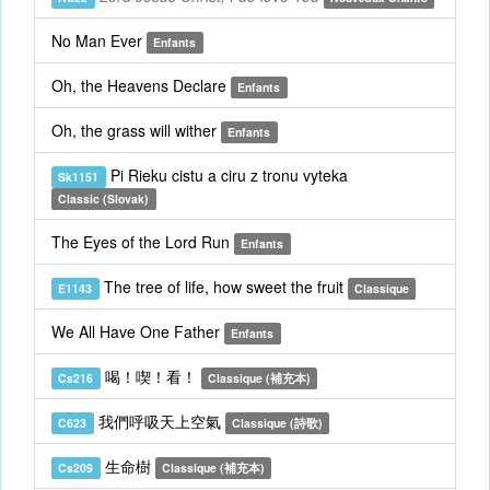
No Man Ever
Enfants
Oh, the Heavens Declare
Enfants
Oh, the grass will wither
Enfants
Pi Rieku cistu a ciru z tronu vyteka
Sk1151
Classic (Slovak)
The Eyes of the Lord Run
Enfants
The tree of life, how sweet the fruit
E1143
Classique
We All Have One Father
Enfants
喝！喫！看！
Cs216
Classique (補充本)
我們呼吸天上空氣
C623
Classique (詩歌)
生命樹
Cs209
Classique (補充本)