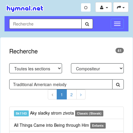
Toggle
Navigati
Recherche
41
1
2
Aky sladky strom zivota
Sk1143
Classic (Slovak)
All Things Came into Being through Him
Enfants