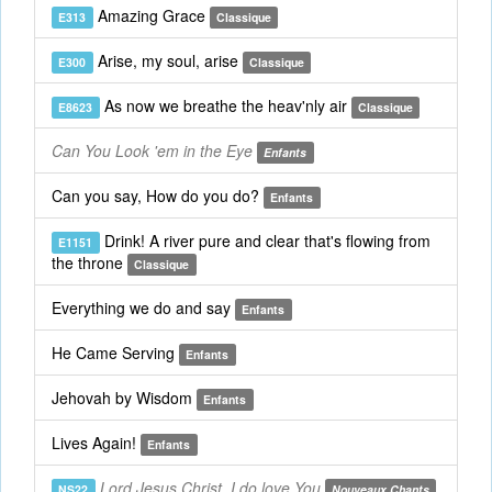
Amazing Grace
E313
Classique
Arise, my soul, arise
E300
Classique
As now we breathe the heav'nly air
E8623
Classique
Can You Look 'em in the Eye
Enfants
Can you say, How do you do?
Enfants
Drink! A river pure and clear that's flowing from
E1151
the throne
Classique
Everything we do and say
Enfants
He Came Serving
Enfants
Jehovah by Wisdom
Enfants
Lives Again!
Enfants
Lord Jesus Christ, I do love You
NS22
Nouveaux Chants