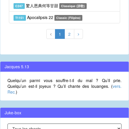
驚人恩典何等甘甜
C247
Classique (詩歌)
Apocalipsis 22
T1151
Classic (Filipino)
1
2
Jacques 5.13
Quelqu’un parmi vous souffre-t-il du mal ? Qu’il prie.
Quelqu’un est-il joyeux ? Qu’il chante des louanges. (
vers.
Rec.
)
Juke-box