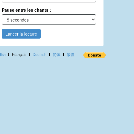
Pause entre les chants :
Lancer la lecture
lish
Français
Deutsch
简体
繁體