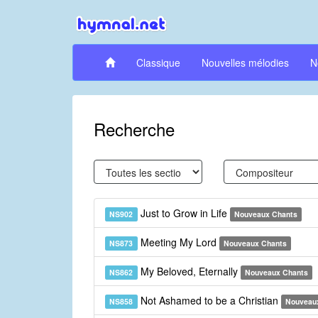
Classique
Nouvelles mélodies
N
Recherche
Just to Grow in Life
NS902
Nouveaux Chants
Meeting My Lord
NS873
Nouveaux Chants
My Beloved, Eternally
NS862
Nouveaux Chants
Not Ashamed to be a Christian
NS858
Nouveau