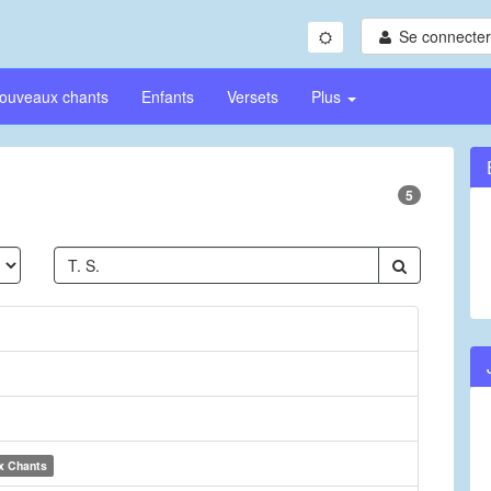
Se connecter/
ouveaux chants
Enfants
Versets
Plus
5
x Chants