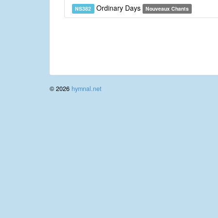
Ordinary Days
NS382
Nouveaux Chants
© 2026
hymnal.net