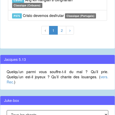
CB943
Classique (Cebuano)
Cristo devemos desfrutar
P375
Classique (Portugais)
1
2
Jacques 5.13
Quelqu’un parmi vous souffre-t-il du mal ? Qu’il prie.
Quelqu’un est-il joyeux ? Qu’il chante des louanges. (
vers.
Rec.
)
Juke-box