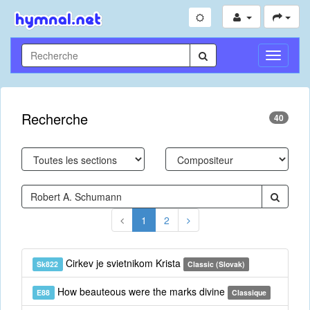
Toggle
Navigati
Recherche
40
1
2
Cirkev je svietnikom Krista
Sk822
Classic (Slovak)
How beauteous were the marks divine
E88
Classique