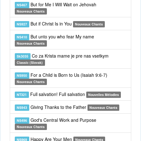
But for Me I Will Wait on Jehovah
NS467
Nouveaux Chants
But if Christ Is in You
NS927
Nouveaux Chants
But unto you who fear My name
NS410
Nouveaux Chants
Co za Krista mame je pre nas vsetkym
Sk3035
Classic (Slovak)
For a Child is Born to Us (Isaiah 9:6-7)
NS950
Nouveaux Chants
Full salvation! Full salvation
NT321
Nouvelles Mélodies
Giving Thanks to the Father
NS943
Nouveaux Chants
God's Central Work and Purpose
NS496
Nouveaux Chants
Happy Are Your Men
NS969
Nouveaux Chants