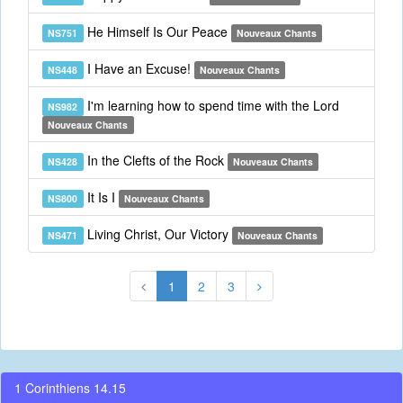
He Himself Is Our Peace
NS751
Nouveaux Chants
I Have an Excuse!
NS448
Nouveaux Chants
I'm learning how to spend time with the Lord
NS982
Nouveaux Chants
In the Clefts of the Rock
NS428
Nouveaux Chants
It Is I
NS800
Nouveaux Chants
Living Christ, Our Victory
NS471
Nouveaux Chants
1
2
3
1 Corinthiens 14.15