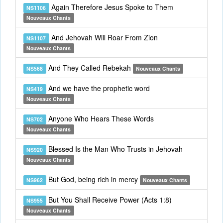
Again Therefore Jesus Spoke to Them
NS1106
Nouveaux Chants
And Jehovah Will Roar From Zion
NS1107
Nouveaux Chants
And They Called Rebekah
NS568
Nouveaux Chants
And we have the prophetic word
NS419
Nouveaux Chants
Anyone Who Hears These Words
NS702
Nouveaux Chants
Blessed Is the Man Who Trusts in Jehovah
NS920
Nouveaux Chants
But God, being rich in mercy
NS962
Nouveaux Chants
But You Shall Receive Power (Acts 1:8)
NS955
Nouveaux Chants