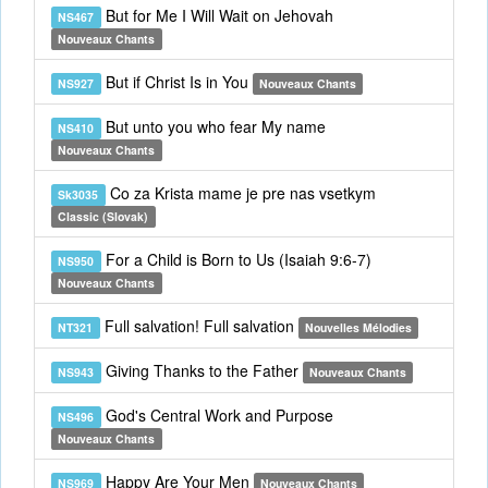
But for Me I Will Wait on Jehovah
NS467
Nouveaux Chants
But if Christ Is in You
NS927
Nouveaux Chants
But unto you who fear My name
NS410
Nouveaux Chants
Co za Krista mame je pre nas vsetkym
Sk3035
Classic (Slovak)
For a Child is Born to Us (Isaiah 9:6-7)
NS950
Nouveaux Chants
Full salvation! Full salvation
NT321
Nouvelles Mélodies
Giving Thanks to the Father
NS943
Nouveaux Chants
God's Central Work and Purpose
NS496
Nouveaux Chants
Happy Are Your Men
NS969
Nouveaux Chants