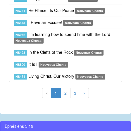
He Himself Is Our Peace
NS751
Nouveaux Chants
I Have an Excuse!
NS448
Nouveaux Chants
I'm learning how to spend time with the Lord
NS982
Nouveaux Chants
In the Clefts of the Rock
NS428
Nouveaux Chants
It Is I
NS800
Nouveaux Chants
Living Christ, Our Victory
NS471
Nouveaux Chants
1
2
3
Éphésiens 5.19