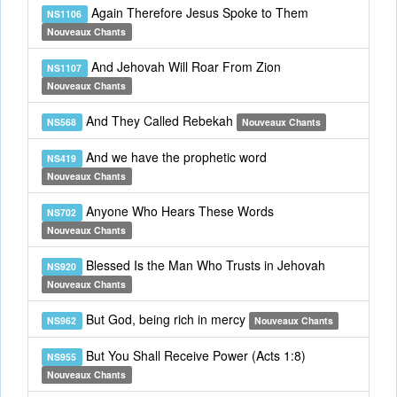
Again Therefore Jesus Spoke to Them
NS1106
Nouveaux Chants
And Jehovah Will Roar From Zion
NS1107
Nouveaux Chants
And They Called Rebekah
NS568
Nouveaux Chants
And we have the prophetic word
NS419
Nouveaux Chants
Anyone Who Hears These Words
NS702
Nouveaux Chants
Blessed Is the Man Who Trusts in Jehovah
NS920
Nouveaux Chants
But God, being rich in mercy
NS962
Nouveaux Chants
But You Shall Receive Power (Acts 1:8)
NS955
Nouveaux Chants