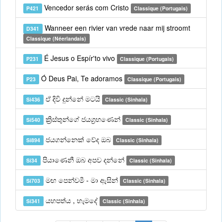
Vencedor serás com Cristo
P421
Classique (Portugais)
Wanneer een rivier van vrede naar mij stroomt
D341
Classique (Néerlandais)
É Jesus o Espír'to vivo
P231
Classique (Portugais)
Ó Deus Pai, Te adoramos
P23
Classique (Portugais)
ඒ දිවි දුන්නේ මටයි
Si436
Classic (Sinhala)
ක්‍රිස්තුන්ගේ ජයග්‍රහණෙන්
Si540
Classic (Sinhala)
ජයගන්නෙක් වේද ඔබ
Si894
Classic (Sinhala)
පියාණෙනී ඔබ අපව දන්නේ
Si34
Classic (Sinhala)
මඟ පෙන්වමී - මා ඇසින්
Si703
Classic (Sinhala)
යහපත්ය , හැමදේ
Si341
Classic (Sinhala)