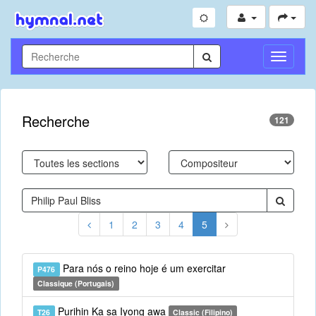
Toggle
Navigati
Recherche
121
1
2
3
4
5
Para nós o reino hoje é um exercitar
P476
Classique (Portugais)
Purihin Ka sa Iyong awa
T26
Classic (Filipino)