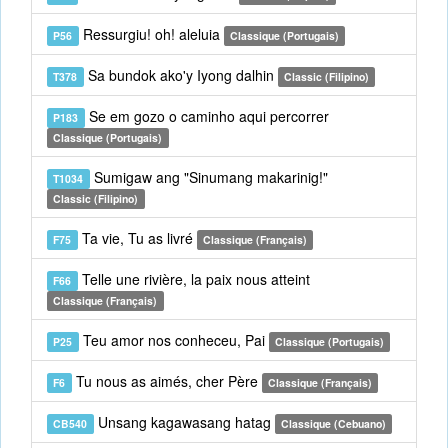
Ressurgiu! oh! aleluia
P56
Classique (Portugais)
Sa bundok ako'y Iyong dalhin
T378
Classic (Filipino)
Se em gozo o caminho aqui percorrer
P183
Classique (Portugais)
Sumigaw ang "Sinumang makarinig!"
T1034
Classic (Filipino)
Ta vie, Tu as livré
F75
Classique (Français)
Telle une rivière, la paix nous atteint
F66
Classique (Français)
Teu amor nos conheceu, Pai
P25
Classique (Portugais)
Tu nous as aimés, cher Père
F6
Classique (Français)
Unsang kagawasang hatag
CB540
Classique (Cebuano)