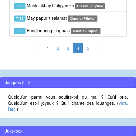
Manlalakbay binigyan ka
T703
Classic (Filipino)
May papuri't salamat
T162
Classic (Filipino)
Panginoong pinagpala
T185
Classic (Filipino)
1
2
3
4
5
Jacques 5.13
Quelqu’un parmi vous souffre-t-il du mal ? Qu’il prie.
Quelqu’un est-il joyeux ? Qu’il chante des louanges. (
vers.
Rec.
)
Juke-box