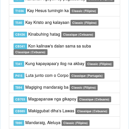
Kay Hesus tumingin ka
T1036
Classic (Filipino)
Kay Kristo ang kalayaan
T540
Classic (Filipino)
Kinabuhing hatag
CB436
Classique (Cebuano)
Kon kalinaw's dalan sama sa suba
CB341
Classique (Cebuano)
Kung kapayapaa'y ilog na akbay
T341
Classic (Filipino)
Luta junto com o Corpo
P415
Classique (Portugais)
Magiging mandaraig ba
T894
Classic (Filipino)
Magpapanaw nga gikapoy
CB703
Classique (Cebuano)
Makiggubat diha's Lawas
CB885
Classique (Cebuano)
Mandaraig, Aleluya
T890
Classic (Filipino)