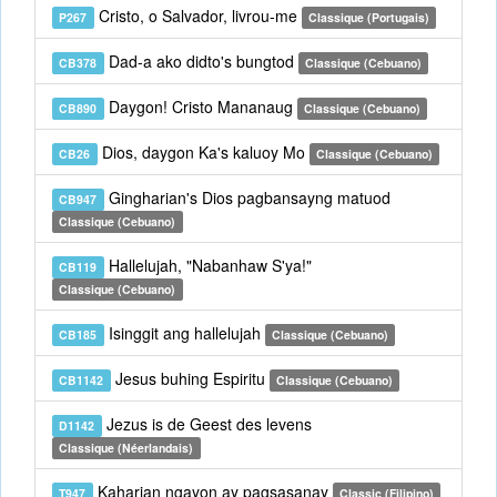
Cristo, o Salvador, livrou-me
P267
Classique (Portugais)
Dad-a ako didto's bungtod
CB378
Classique (Cebuano)
Daygon! Cristo Mananaug
CB890
Classique (Cebuano)
Dios, daygon Ka's kaluoy Mo
CB26
Classique (Cebuano)
Gingharian's Dios pagbansayng matuod
CB947
Classique (Cebuano)
Hallelujah, "Nabanhaw S'ya!"
CB119
Classique (Cebuano)
Isinggit ang hallelujah
CB185
Classique (Cebuano)
Jesus buhing Espiritu
CB1142
Classique (Cebuano)
Jezus is de Geest des levens
D1142
Classique (Néerlandais)
Kaharian ngayon ay pagsasanay
T947
Classic (Filipino)