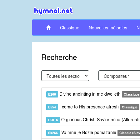
Classique
Nouvelles mélodies
N
Recherche
Divine anointing in me dwelleth
E266
Classique
I come to His presence afresh
E554
Classique
O glorious Christ, Savior mine (Alterna
E501b
Vo mne je Bozie pomazanie
Sk266
Classic (Slo