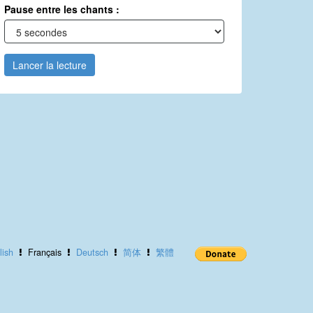
Pause entre les chants :
Lancer la lecture
lish
Français
Deutsch
简体
繁體