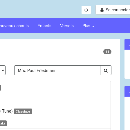
Se connecter/
ouveaux chants
Enfants
Versets
Plus
11
te Tune)
Classique
vak)