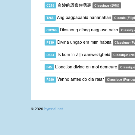
奇妙的恩膏住我裏
C215
Classique (詩歌)
Ang pagpapahid nananahan
T266
Classic (Filip
Diosnong dihog nagpuyo nako
CB266
Classiqu
Divina unção em mim habita
P139
Classique (Po
Ik kom in Zijn aanwezigheid
D554
Classique (Né
L'onction divine en moi demeure
F45
Classique
Venho antes do dia raiar
P280
Classique (Portug
© 2026
hymnal.net