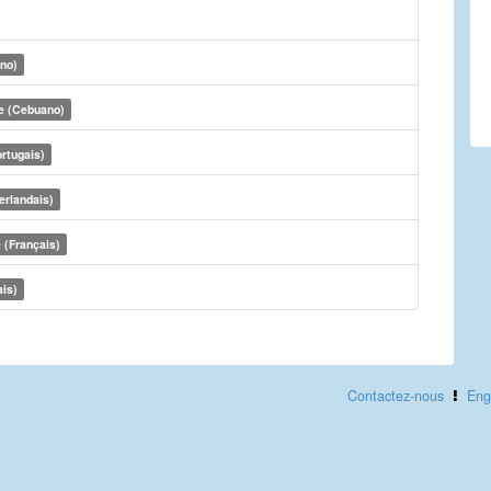
ino)
e (Cebuano)
rtugais)
erlandais)
 (Français)
ais)
Contactez-nous
Eng