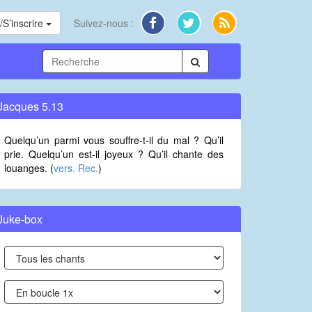
S’inscrire
Suivez-nous :
Jacques 5.13
Quelqu’un parmi vous souffre-t-il du mal ? Qu’il
prie. Quelqu’un est-il joyeux ? Qu’il chante des
louanges. (
vers. Rec.
)
Juke-box