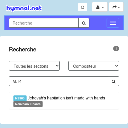
Toggle
Navigati
Recherche
1
Jehovah's habitation isn't made with hands
NS963
Nouveaux Chants