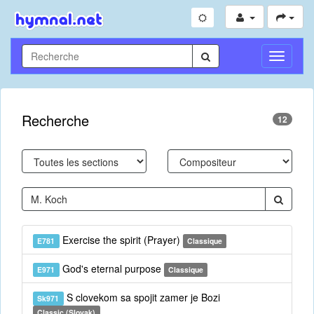
Toggle
Navigati
Recherche
12
Exercise the spirit (Prayer)
E781
Classique
God's eternal purpose
E971
Classique
S clovekom sa spojit zamer je Bozi
Sk971
Classic (Slovak)