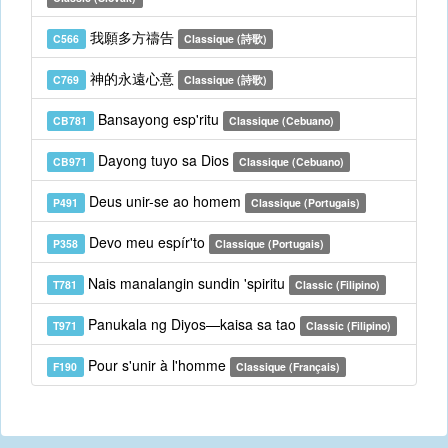
我願多方禱告
C566
Classique (詩歌)
神的永遠心意
C769
Classique (詩歌)
Bansayong esp'ritu
CB781
Classique (Cebuano)
Dayong tuyo sa Dios
CB971
Classique (Cebuano)
Deus unir-se ao homem
P491
Classique (Portugais)
Devo meu espír'to
P358
Classique (Portugais)
Nais manalangin sundin 'spiritu
T781
Classic (Filipino)
Panukala ng Diyos—kaisa sa tao
T971
Classic (Filipino)
Pour s'unir à l'homme
F190
Classique (Français)