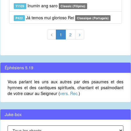
Inumin ang saro
T1109
Classic (Filipino)
Já temos mui glorioso Rei
P422
Classique (Portugais)
1
2
Éphésiens 5.19
Vous parlant les uns aux autres par des psaumes et des
hymnes et des cantiques spirituels, chantant et psalmodiant
de votre cœur au Seigneur (
vers. Rec.
)
Juke-box