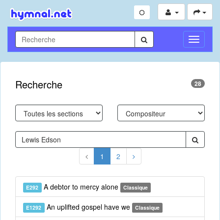
Toggle
Navigati
Recherche
28
1
2
A debtor to mercy alone
E292
Classique
An uplifted gospel have we
E1292
Classique