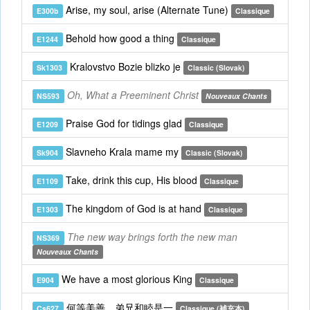
Arise, my soul, arise (Alternate Tune)
E300b
Classique
Behold how good a thing
E1244
Classique
Kralovstvo Bozie blizko je
Sk1303
Classic (Slovak)
Oh, What a Preeminent Christ
NS593
Nouveaux Chants
Praise God for tidings glad
E1209
Classique
Slavneho Krala mame my
Sk904
Classic (Slovak)
Take, drink this cup, His blood
E1109
Classique
The kingdom of God is at hand
E1303
Classique
The new way brings forth the new man
NS369
Nouveaux Chants
We have a most glorious King
E904
Classique
何等美善，弟兄和睦是一
Cs627
Classique (補充本)