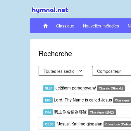
Classique
Nouvelles mélodies
N
Recherche
Ježišom pomenovaný
Sk68
Classic (Slovak)
Lord, Thy Name is called Jesus
E68
Classique
我主你名稱為耶穌
C64
Classique (詩歌)
"Jesus" Kanimo gingalan
CB68
Classique (Cebu