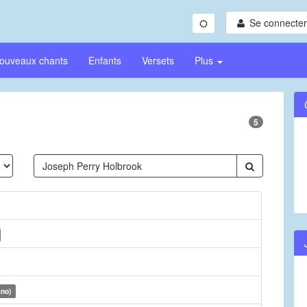
Se connecter/
ouveaux chants
Enfants
Versets
Plus
5
ano)