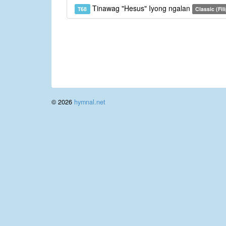
Tinawag "Hesus" Iyong ngalan
T68
Classic (Fil
© 2026
hymnal.net