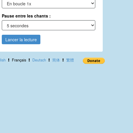
Pause entre les chants :
Lancer la lecture
lish
Français
Deutsch
简体
繁體