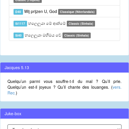
Wij prijzen U, God
D40
Classique (Néerlandais)
හලෙලුයා මේ ආත්මේ
Si1117
Classic (Sinhala)
හලෙලූයා මහිමය වේ
Si40
Classic (Sinhala)
Jacques 5.13
Quelqu’un parmi vous souffre-t-il du mal ? Qu’il prie.
Quelqu’un est-il joyeux ? Qu’il chante des louanges. (
vers.
Rec.
)
Juke-box