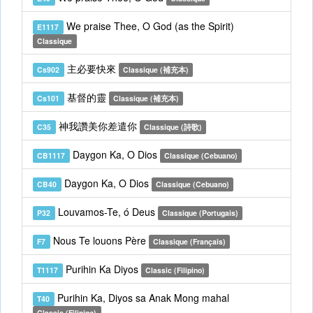
We praise Thee, O God (as the Spirit)
E1117
Classique
主必要快來
Cs902
Classique (補充本)
基督的靈
Cs101
Classique (補充本)
神我讚美你差遣你
C35
Classique (詩歌)
Daygon Ka, O Dios
CB1117
Classique (Cebuano)
Daygon Ka, O Dios
CB40
Classique (Cebuano)
Louvamos-Te, ó Deus
P32
Classique (Portugais)
Nous Te louons Père
F7
Classique (Français)
Purihin Ka Diyos
T1117
Classic (Filipino)
Purihin Ka, Diyos sa Anak Mong mahal
T40
Classic (Filipino)