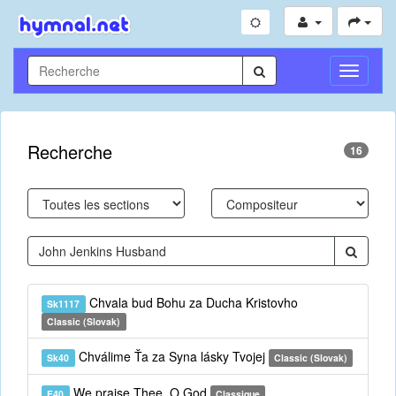
Toggle
Navigati
Recherche
16
Chvala bud Bohu za Ducha Kristovho
Sk1117
Classic (Slovak)
Chválime Ťa za Syna lásky Tvojej
Sk40
Classic (Slovak)
We praise Thee, O God
E40
Classique