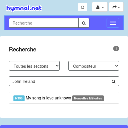
Toggle
Navigati
Recherche
1
My song is love unknown
NT96
Nouvelles Mélodies