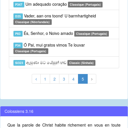
Um adequado coração
P347
Classique (Portugais)
Vader, aan ons toond' U barmhartigheid
D25
Classique (Néerlandais)
És, Senhor, o Noivo amado
P83
Classique (Portugais)
Ó Pai, mui gratos vimos Te louvar
P34
Classique (Portugais)
ඇසුණා මට යේසුන් හඬ
Si323
Classic (Sinhala)
1
2
3
4
5
Colossiens 3.16
Que la parole de Christ habite richement en vous en toute