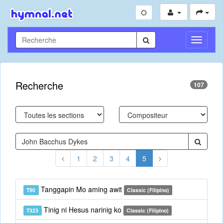
Toggle
Navigati
Recherche
107
1
2
3
4
5
Tanggapin Mo aming awit
T90
Classic (Filipino)
Tinig ni Hesus narinig ko
T323
Classic (Filipino)