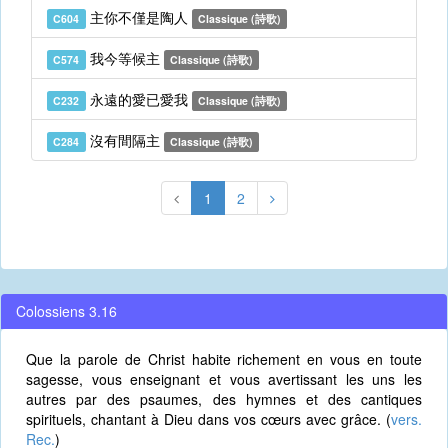
主你不僅是陶人
C604
Classique (詩歌)
我今等候主
C574
Classique (詩歌)
永遠的愛已愛我
C232
Classique (詩歌)
沒有間隔主
C284
Classique (詩歌)
1
2
Colossiens 3.16
Que la parole de Christ habite richement en vous en toute
sagesse, vous enseignant et vous avertissant les uns les
autres par des psaumes, des hymnes et des cantiques
spirituels, chantant à Dieu dans vos cœurs avec grâce. (
vers.
Rec.
)