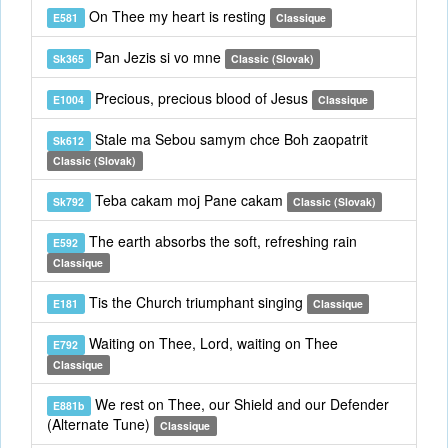
On Thee my heart is resting
E581
Classique
Pan Jezis si vo mne
Sk365
Classic (Slovak)
Precious, precious blood of Jesus
E1004
Classique
Stale ma Sebou samym chce Boh zaopatrit
Sk612
Classic (Slovak)
Teba cakam moj Pane cakam
Sk792
Classic (Slovak)
The earth absorbs the soft, refreshing rain
E592
Classique
Tis the Church triumphant singing
E181
Classique
Waiting on Thee, Lord, waiting on Thee
E792
Classique
We rest on Thee, our Shield and our Defender
E881b
(Alternate Tune)
Classique