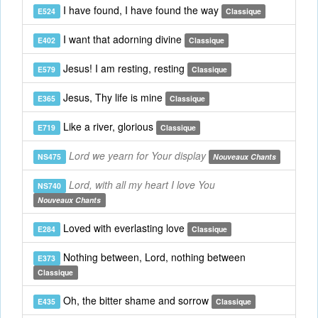
I have found, I have found the way
E524
Classique
I want that adorning divine
E402
Classique
Jesus! I am resting, resting
E579
Classique
Jesus, Thy life is mine
E365
Classique
Like a river, glorious
E719
Classique
Lord we yearn for Your display
NS475
Nouveaux Chants
Lord, with all my heart I love You
NS740
Nouveaux Chants
Loved with everlasting love
E284
Classique
Nothing between, Lord, nothing between
E373
Classique
Oh, the bitter shame and sorrow
E435
Classique