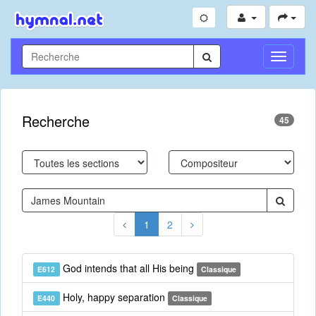
Toggle
Navigati
Recherche
45
1
2
God intends that all His being
E612
Classique
Holy, happy separation
E440
Classique