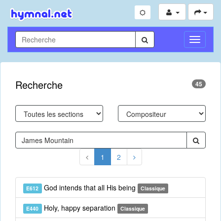
Toggle
Navigati
Recherche
45
1
2
God intends that all His being
E612
Classique
Holy, happy separation
E440
Classique