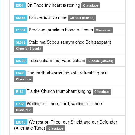
On Thee my heart is resting
E581
Classique
Pan Jezis si vo mne
Sk365
Classic (Slovak)
Precious, precious blood of Jesus
E1004
Classique
Stale ma Sebou samym chce Boh zaopatrit
Sk612
Classic (Slovak)
Teba cakam moj Pane cakam
Sk792
Classic (Slovak)
The earth absorbs the soft, refreshing rain
E592
Classique
Tis the Church triumphant singing
E181
Classique
Waiting on Thee, Lord, waiting on Thee
E792
Classique
We rest on Thee, our Shield and our Defender
E881b
(Alternate Tune)
Classique