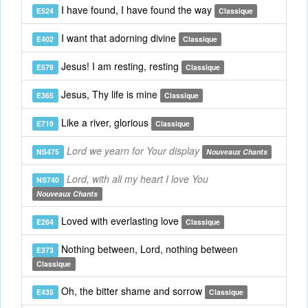
I have found, I have found the way
E524
Classique
I want that adorning divine
E402
Classique
Jesus! I am resting, resting
E579
Classique
Jesus, Thy life is mine
E365
Classique
Like a river, glorious
E719
Classique
Lord we yearn for Your display
NS475
Nouveaux Chants
Lord, with all my heart I love You
NS740
Nouveaux Chants
Loved with everlasting love
E284
Classique
Nothing between, Lord, nothing between
E373
Classique
Oh, the bitter shame and sorrow
E435
Classique