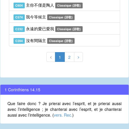
主你不僅是陶人
C604
Classique (詩歌)
我今等候主
C574
Classique (詩歌)
永遠的愛已愛我
C232
Classique (詩歌)
沒有間隔主
C284
Classique (詩歌)
1
2
1 Corinthiens 14.15
Que faire donc ? Je prierai avec l’esprit, et je prierai aussi
avec l’intelligence ; je chanterai avec l’esprit, et je chanterai
aussi avec l’intelligence. (
vers. Rec.
)