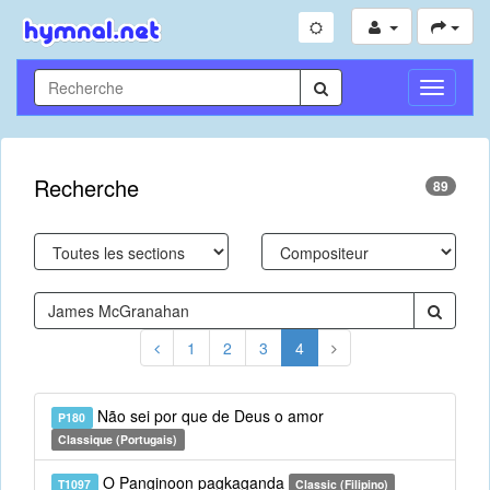
Toggle
Navigati
Recherche
89
1
2
3
4
Não sei por que de Deus o amor
P180
Classique (Portugais)
O Panginoon pagkaganda
T1097
Classic (Filipino)