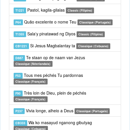
Pastol, kagila-gilalas
T1221
Classic (Filipino)
Quão excelente o nome Teu
P64
Classique (Portugais)
Sala'y pinatawad ng Diyos
T1355
Classic (Filipino)
Si Jesus Magbalantay ta
CB1221
Classique (Cebuano)
Te staan op de naam van Jezus
D887
Classique (Néerlandais)
Tous mes péchés Tu pardonnas
F53
Classique (Français)
Très loin de Dieu, plein de péchés
F90
Classique (Français)
Vivia longe, alheio a Deus
P237
Classique (Portugais)
Wa ko masayud nganong gibutyag
CB333
Classique (Cebuano)