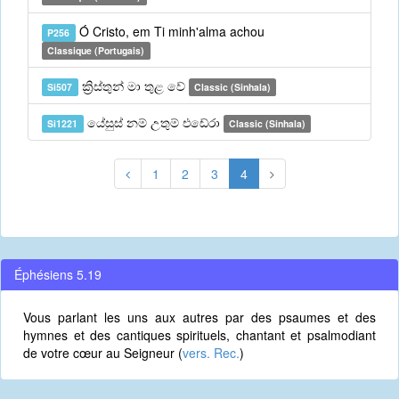
Ó Cristo, em Ti minh'alma achou
P256
Classique (Portugais)
ක්‍රිස්තුන් මා තුළ වේ
Si507
Classic (Sinhala)
යේසුස් නම් උතුම් එඩේරා
Si1221
Classic (Sinhala)
1
2
3
4
Éphésiens 5.19
Vous parlant les uns aux autres par des psaumes et des
hymnes et des cantiques spirituels, chantant et psalmodiant
de votre cœur au Seigneur (
vers. Rec.
)