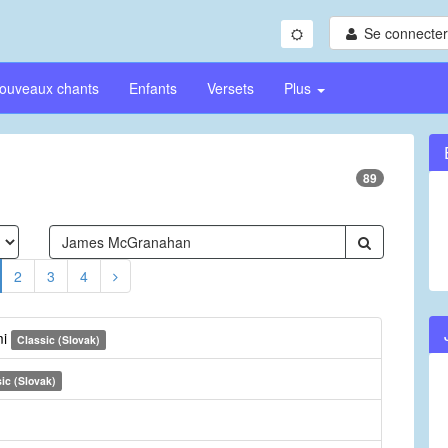
Se connecter/
ouveaux chants
Enfants
Versets
Plus
89
2
3
4
mi
Classic (Slovak)
ic (Slovak)