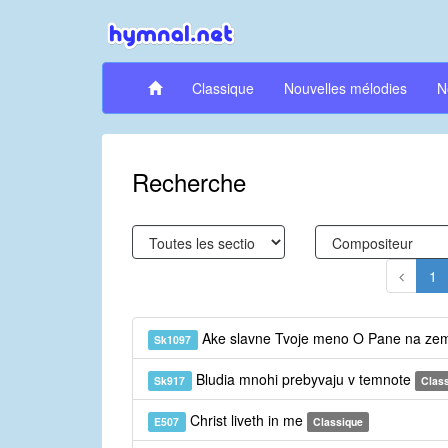
Classique
Nouvelles mélodies
N
Recherche
1
Ake slavne Tvoje meno O Pane na ze
Sk1097
Bludia mnohi prebyvaju v temnote
Sk917
Class
Christ liveth in me
E507
Classique