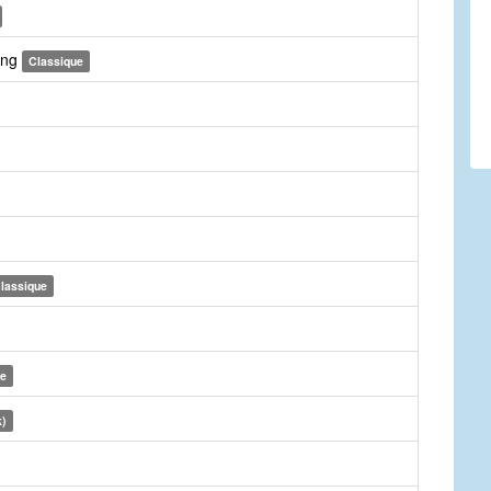
ing
Classique
lassique
ue
k)