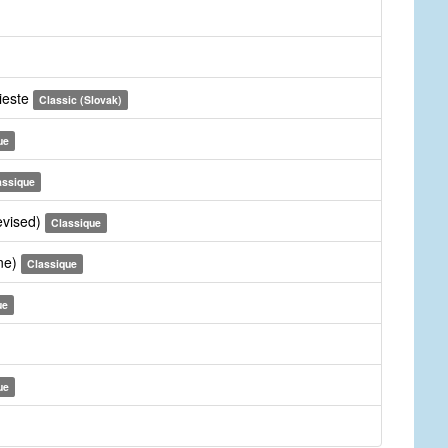
ieste
Classic (Slovak)
ue
assique
evised)
Classique
une)
Classique
ue
ue