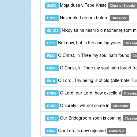
Moja dusa v Tebe Kriste
Sk522
Classic (Slovak)
Never did I dream before
E1238
Classique
Nikdy sa mi nesnilo o nadhernejsom m
Sk1238
Not now, but in the coming years
E715
Classiq
O Christ, in Thee my soul hath found
E522
Cl
O Christ, in Thee my soul hath found (r
E8258
O Lord, Thy being is of old (Alternate T
E81b
O Lord, our Lord, how excellent
E1097
Classiq
O surely I will not come in
E1250
Classique
Our Bridegroom soon is coming
E1316
Classiq
Our Lord is now rejected
E953
Classique