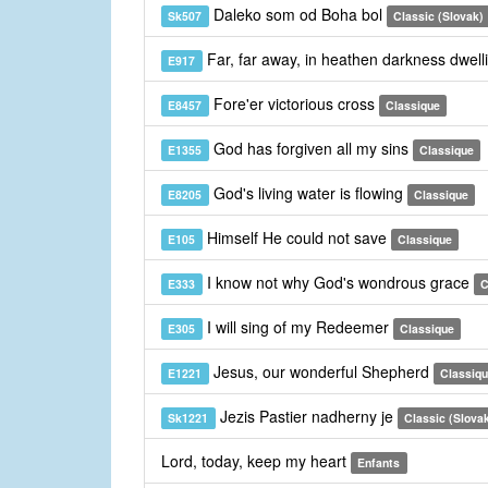
Daleko som od Boha bol
Sk507
Classic (Slovak)
Far, far away, in heathen darkness dwell
E917
Fore'er victorious cross
E8457
Classique
God has forgiven all my sins
E1355
Classique
God's living water is flowing
E8205
Classique
Himself He could not save
E105
Classique
I know not why God's wondrous grace
E333
C
I will sing of my Redeemer
E305
Classique
Jesus, our wonderful Shepherd
E1221
Classiq
Jezis Pastier nadherny je
Sk1221
Classic (Slova
Lord, today, keep my heart
Enfants