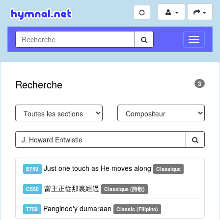
Toggle
Navigati
Recherche
3
Just one touch as He moves along
E759
Classique
當主正從那裏經過
C550
Classique (詩歌)
Panginoo'y dumaraan
T759
Classic (Filipino)