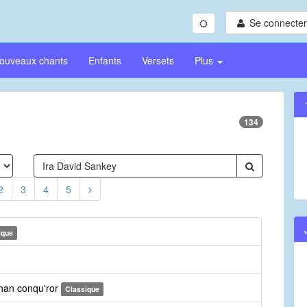
Se connecter/
ouveaux chants
Enfants
Versets
Plus
134
2
3
4
5
ique
than conqu'ror
Classique