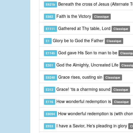
Beneath the cross of Jesus (Alternate 
E621b
Faith is the Victory
E882
Classique
Gathered at Thy table, Lord
E1111
Classique
Glory be to God the Father
E1
Classique
God gave His Son to man to be
E1145
Classiq
God the Almighty, Uncreated Life
E351
Classiq
Grace rises, ousting sin
E8248
Classique
Grace! 'tis a charming sound
E312
Classique
How wonderful redemption is
E116
Classique
How wonderful redemption is (with cho
E8094
I have a Savior, He's pleading in glory
E933
C