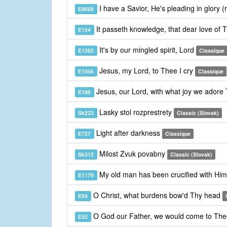
I have a Savior, He's pleading in glory (
E8669
It passeth knowledge, that dear love of 
E154
It's by our mingled spirit, Lord
E1262
Classique
Jesus, my Lord, to Thee I cry
E1056
Classique
Jesus, our Lord, with what joy we adore
E180
Lasky stol rozprestrety
Sk223
Classic (Slovak)
Light after darkness
E727
Classique
Milost Zvuk povabny
Sk312
Classic (Slovak)
My old man has been crucified with Hi
E1179
O Christ, what burdens bow'd Thy head
E94
O God our Father, we would come to Th
E55