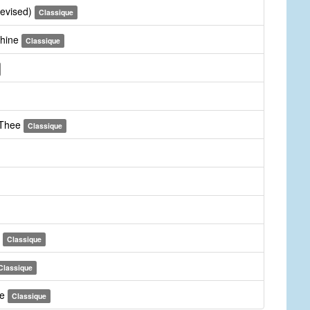
revised)
Classique
Thine
Classique
 Thee
Classique
m
Classique
Classique
ee
Classique