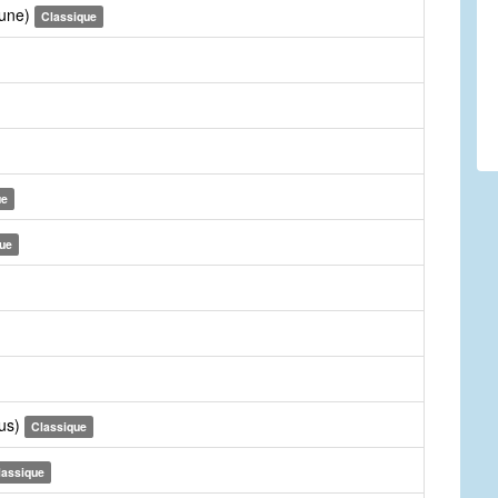
Tune)
Classique
ue
ue
rus)
Classique
lassique