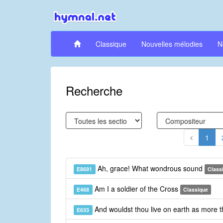
Classique
Nouvelles mélodies
N
Recherche
1
Ah, grace! What wondrous sound
E8691
Class
Am I a soldier of the Cross
E468
Classique
And wouldst thou live on earth as more 
E633