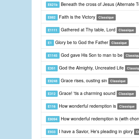
Beneath the cross of Jesus (Alternate 
E621b
Faith is the Victory
E882
Classique
Gathered at Thy table, Lord
E1111
Classique
Glory be to God the Father
E1
Classique
God gave His Son to man to be
E1145
Classiq
God the Almighty, Uncreated Life
E351
Classiq
Grace rises, ousting sin
E8248
Classique
Grace! 'tis a charming sound
E312
Classique
How wonderful redemption is
E116
Classique
How wonderful redemption is (with cho
E8094
I have a Savior, He's pleading in glory
E933
C