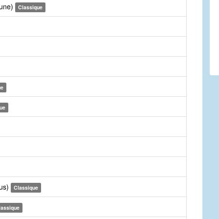
Tune)
Classique
ue
ue
rus)
Classique
lassique