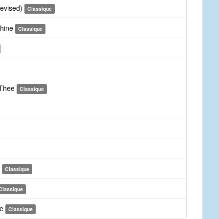
revised)
Classique
Thine
Classique
 Thee
Classique
m
Classique
Classique
ee
Classique