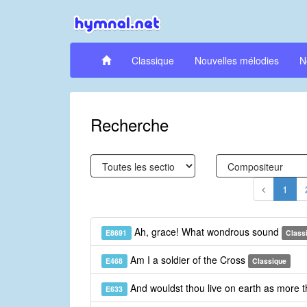
Classique
Nouvelles mélodies
N
Recherche
1
Ah, grace! What wondrous sound
E8691
Class
Am I a soldier of the Cross
E468
Classique
And wouldst thou live on earth as more 
E633