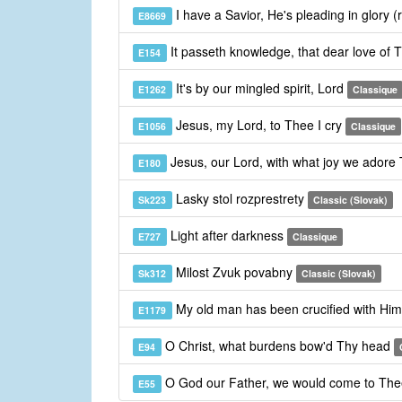
I have a Savior, He's pleading in glory (
E8669
It passeth knowledge, that dear love of 
E154
It's by our mingled spirit, Lord
E1262
Classique
Jesus, my Lord, to Thee I cry
E1056
Classique
Jesus, our Lord, with what joy we adore
E180
Lasky stol rozprestrety
Sk223
Classic (Slovak)
Light after darkness
E727
Classique
Milost Zvuk povabny
Sk312
Classic (Slovak)
My old man has been crucified with Hi
E1179
O Christ, what burdens bow'd Thy head
E94
O God our Father, we would come to Th
E55