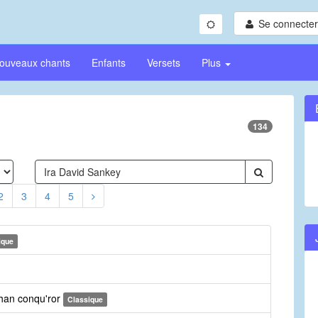
Se connecter/
ouveaux chants
Enfants
Versets
Plus
134
2
3
4
5
ique
than conqu'ror
Classique