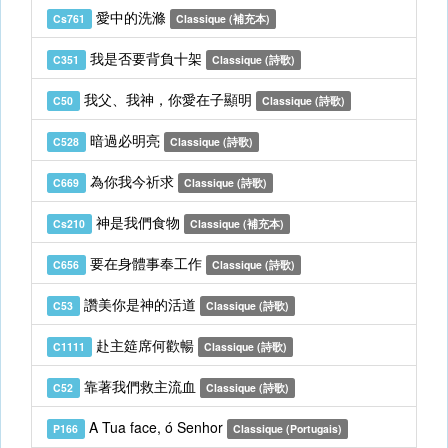
愛中的洗滌
Cs761
Classique (補充本)
我是否要背負十架
C351
Classique (詩歌)
我父、我神，你愛在子顯明
C50
Classique (詩歌)
暗過必明亮
C528
Classique (詩歌)
為你我今祈求
C669
Classique (詩歌)
神是我們食物
Cs210
Classique (補充本)
要在身體事奉工作
C656
Classique (詩歌)
讚美你是神的活道
C53
Classique (詩歌)
赴主筵席何歡暢
C1111
Classique (詩歌)
靠著我們救主流血
C52
Classique (詩歌)
A Tua face, ó Senhor
P166
Classique (Portugais)