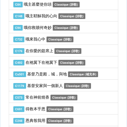
哦主甚麼使你頭
C84
Classique (詩歌)
哦主耶穌我的心向
C148
Classique (詩歌)
哦你救贖何奇妙
C94
Classique (詩歌)
哦來我心中
C732
Classique (詩歌)
在你愛的筵席上
C176
Classique (詩歌)
在祂翼下在祂翼下
C492
Classique (詩歌)
基督乃是殿，城，與地
Cs501
Classique (補充本)
基督安家與一個新人
C1179
Classique (詩歌)
常在神前燒香
C573
Classique (詩歌)
得救本乎恩
C691
Classique (詩歌)
恩典彀我用
C248
Classique (詩歌)