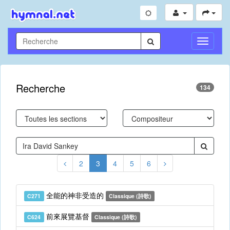
Toggle
Navigati
Recherche
134
2
3
4
5
6
全能的神非受造的
C271
Classique (詩歌)
前來展覽基督
C624
Classique (詩歌)