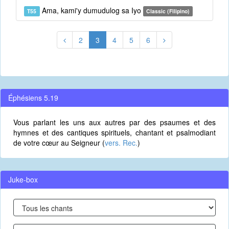
Ama, kami'y dumudulog sa Iyo
T55
Classic (Filipino)
2
3
4
5
6
Éphésiens 5.19
Vous parlant les uns aux autres par des psaumes et des
hymnes et des cantiques spirituels, chantant et psalmodiant
de votre cœur au Seigneur (
vers. Rec.
)
Juke-box