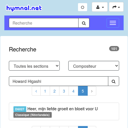
Toggle
Navigati
Recherche
101
1
2
3
4
5
Heer, mijn liefde groeit en bloeit voor U
D6027
Classique (Néerlandais)