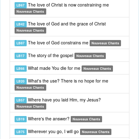
The love of Christ is now constraining me
LB67
Nouveaux Chants
The love of God and the grace of Christ
LB42
Nouveaux Chants
The love of God constrains me
LB87
Nouveaux Chants
The story of the gospel
LB17
Nouveaux Chants
What made You die for me
LB66
Nouveaux Chants
What's the use? There is no hope for me
LB20
Nouveaux Chants
Where have you laid Him, my Jesus?
LB57
Nouveaux Chants
Where's the answer?
LB19
Nouveaux Chants
Wherever you go, I will go
LB75
Nouveaux Chants