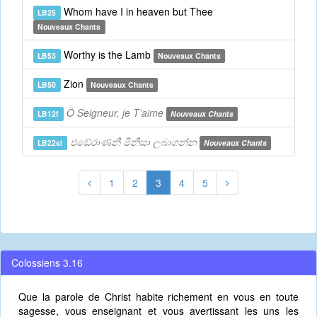
Whom have I in heaven but Thee
LB25
Nouveaux Chants
Worthy is the Lamb
LB53
Nouveaux Chants
Zion
LB50
Nouveaux Chants
Ô Seigneur, je T’aime
LB12f
Nouveaux Chants
එඩේරාණනී මිනිසා ලබාගන්න
LB22si
Nouveaux Chants
1
2
3
4
5
Colossiens 3.16
Que la parole de Christ habite richement en vous en toute
sagesse, vous enseignant et vous avertissant les uns les