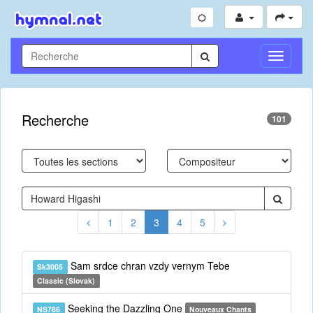
Toggle
Navigati
Recherche
101
1
2
3
4
5
Sam srdce chran vzdy vernym Tebe
Sk3005
Classic (Slovak)
Seeking the Dazzling One
NS786
Nouveaux Chants