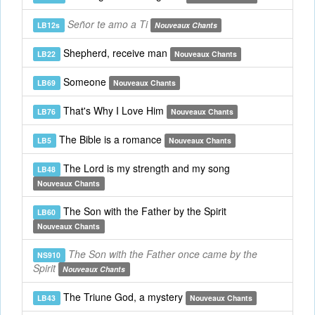
Señor te amo a Ti
LB12s
Nouveaux Chants
Shepherd, receive man
LB22
Nouveaux Chants
Someone
LB69
Nouveaux Chants
That's Why I Love Him
LB76
Nouveaux Chants
The Bible is a romance
LB5
Nouveaux Chants
The Lord is my strength and my song
LB48
Nouveaux Chants
The Son with the Father by the Spirit
LB60
Nouveaux Chants
The Son with the Father once came by the
NS910
Spirit
Nouveaux Chants
The Triune God, a mystery
LB43
Nouveaux Chants