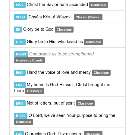
Christ the Savior hath ascended
E277
Classique
Chvála Kristu! Víťazovi!
Sk124
Classic (Slovak)
Glory be to God
E9
Classique
Glory be to Him who loved us
E186
Classique
God grants us to be strengthened
NS663
Nouveaux Chants
Hark! the voice of love and mercy
E691
Classique
My home is God Himself; Christ brought me
E605
there
Classique
Not of letters, but of spirit
E908
Classique
O Lord, we've seen Your purpose to bring the
E1290
Classique
O gracious God, Thy pleasure
E46
Classique