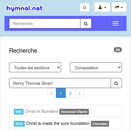
Toggle
Navigati
Recherche
48
1
2
Christ in Numbers
NS4
Nouveaux Chants
Christ is made the sure foundation
E836
Classique