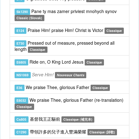
Pane ty mas zamer priviest mnohych synov
Sk1290
Classic (Slovak)
Praise Him! praise Him! Christ is Victor
E124
Classique
Pressed out of measure, pressed beyond all
E730
length
Classique
Ride on, O King Lord Jesus
E6805
Classique
Serve Him!
NS1069
Nouveaux Chants
We praise Thee, glorious Father
E36
Classique
We praise Thee, glorious Father (re-translation)
E8032
Classique
基督我王正驅前
Cs805
Classique (補充本)
帶領許多的兒子進入豐滿榮耀
C1290
Classique (詩歌)