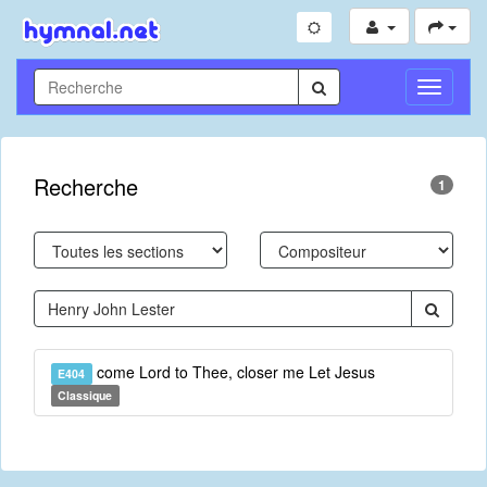
Toggle
Navigati
Recherche
1
come Lord to Thee, closer me Let Jesus
E404
Classique