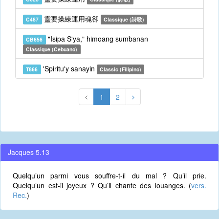
靈要操練運用魂卻
C487
Classique (詩歌)
"Isipa S'ya," himoang sumbanan
CB656
Classique (Cebuano)
'Spiritu'y sanayin
T866
Classic (Filipino)
1
2
Jacques 5.13
Quelqu’un parmi vous souffre-t-il du mal ? Qu’il prie.
Quelqu’un est-il joyeux ? Qu’il chante des louanges. (
vers.
Rec.
)