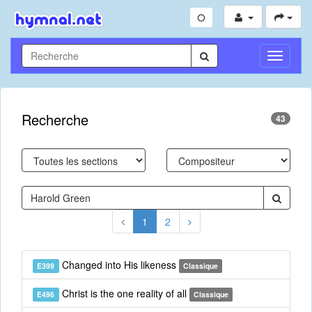
Toggle
Navigati
Recherche
43
1
2
Changed into His likeness
E399
Classique
Christ is the one reality of all
E496
Classique