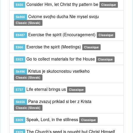
Consider Him, let Christ thy pattern be
E656
Classique
Cvicme svojho ducha Nie mysel svoju
Sk866
Classic (Slovak)
Exercise the spirit (Encouragement)
E8487
Classique
Exercise the spirit (Meetings)
E866
Classique
Go to collect materials for the House
E923
Classique
Kristus je skutocnostou vsetkeho
Sk496
Classic (Slovak)
Life eternal brings us
E737
Classique
Pana zvazuj priklad si ber z Krista
Sk656
Classic (Slovak)
Speak, Lord, in the stillness
E809
Classique
The Church's seed is nought but Christ Himself
E829