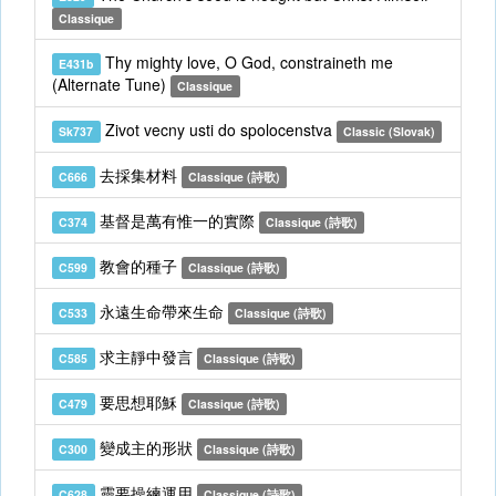
Classique
Thy mighty love, O God, constraineth me
E431b
(Alternate Tune)
Classique
Zivot vecny usti do spolocenstva
Sk737
Classic (Slovak)
去採集材料
C666
Classique (詩歌)
基督是萬有惟一的實際
C374
Classique (詩歌)
教會的種子
C599
Classique (詩歌)
永遠生命帶來生命
C533
Classique (詩歌)
求主靜中發言
C585
Classique (詩歌)
要思想耶穌
C479
Classique (詩歌)
變成主的形狀
C300
Classique (詩歌)
靈要操練運用
C628
Classique (詩歌)