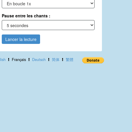
Pause entre les chants :
Lancer la lecture
lish
Français
Deutsch
简体
繁體