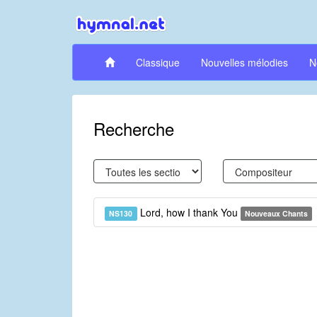
Classique
Nouvelles mélodies
N
Recherche
Lord, how I thank You
NS130
Nouveaux Chants