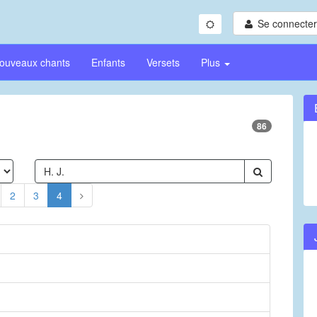
Se connecter/
ouveaux chants
Enfants
Versets
Plus
86
2
3
4