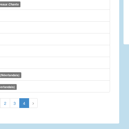
eaux Chants
(Néerlandais)
erlandais)
2
3
4