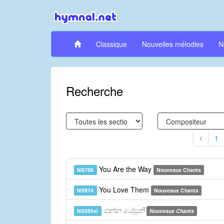
Classique
Nouvelles mélodies
N
Recherche
1
You Are the Way
NS788
Nouveaux Chants
You Love Them
NS974
Nouveaux Chants
එන්න යේසුනී
NS285si
Nouveaux Chants