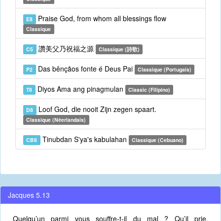
Praise God, from whom all blessings flow
E8
Classique
讚美父乃祝福之源
C5
Classique (詩歌)
Das bênçãos fonte é Deus Pai
P2
Classique (Portugais)
Diyos Ama ang pinagmulan
T8
Classic (Filipino)
Loof God, die nooit Zijn zegen spaart.
D8
Classique (Néerlandais)
Tinubdan S'ya's kabulahan
CB8
Classique (Cebuano)
Jacques 5.13
Quelqu’un parmi vous souffre-t-il du mal ? Qu’il prie.