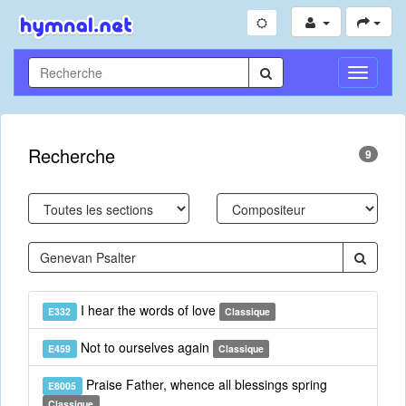
Toggle
Navigati
Recherche
9
I hear the words of love
E332
Classique
Not to ourselves again
E459
Classique
Praise Father, whence all blessings spring
E8005
Classique