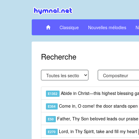
Classique
Nouvelles mélodies
N
Recherche
Abide in Christ—this highest blessing g
E1352
Come in, O come! the door stands ope
E354
Father, Thy Son beloved leads our prais
E50
Lord, in Thy Spirit, take and fill my heart
E270