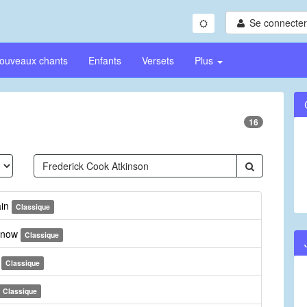
Se connecter/
ouveaux chants
Enfants
Versets
Plus
16
ain
Classique
n now
Classique
e
Classique
Classique