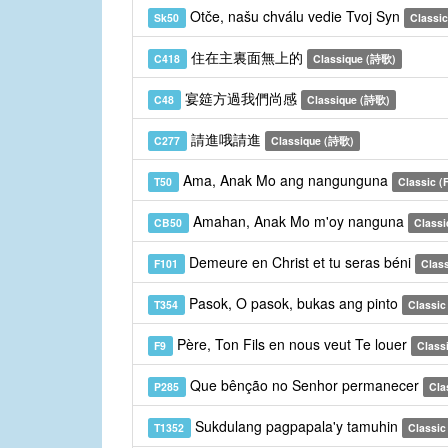
Otče, našu chválu vedie Tvoj Syn
Sk50
Classic
住在主裏面無上的
C418
Classique (詩歌)
宴筵方過我們尚感
C48
Classique (詩歌)
請進哦請進
C277
Classique (詩歌)
Ama, Anak Mo ang nangunguna
T50
Classic (F
Amahan, Anak Mo m'oy nanguna
CB50
Classi
Demeure en Christ et tu seras béni
F101
Class
Pasok, O pasok, bukas ang pinto
T354
Classic 
Père, Ton Fils en nous veut Te louer
F9
Class
Que bênção no Senhor permanecer
P285
Cla
Sukdulang pagpapala'y tamuhin
T1352
Classic 