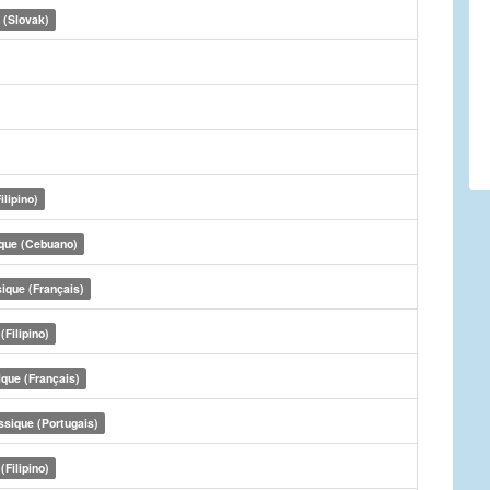
 (Slovak)
ilipino)
que (Cebuano)
ique (Français)
(Filipino)
ique (Français)
ssique (Portugais)
(Filipino)