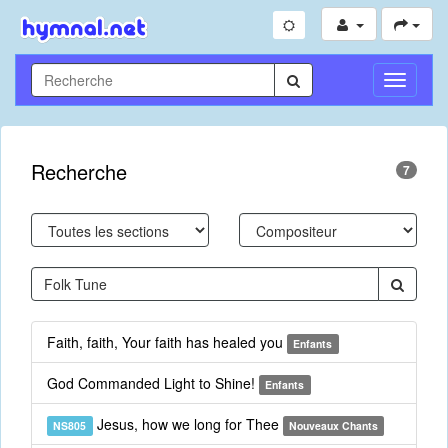
Toggle
Navigati
Recherche
7
Faith, faith, Your faith has healed you
Enfants
God Commanded Light to Shine!
Enfants
Jesus, how we long for Thee
NS805
Nouveaux Chants