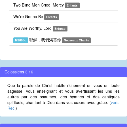
Two Blind Men Cried, Mercy
Enfants
We're Gonna Be
Enfants
You Are Worthy, Lord
Enfants
耶穌，我們渴慕你
NS805c
Nouveaux Chants
Colossiens 3.16
Que la parole de Christ habite richement en vous en toute
sagesse, vous enseignant et vous avertissant les uns les
autres par des psaumes, des hymnes et des cantiques
spirituels, chantant à Dieu dans vos cœurs avec grâce. (
vers.
Rec.
)