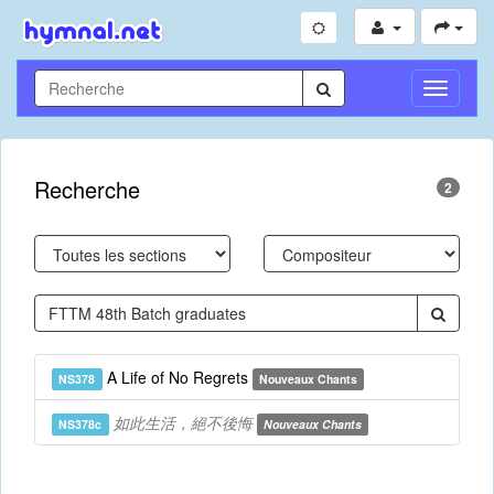
Toggle
Navigati
Recherche
2
A Life of No Regrets
NS378
Nouveaux Chants
如此生活，絕不後悔
NS378c
Nouveaux Chants